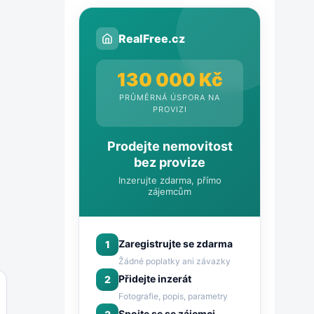
RealFree.cz
130 000 Kč
PRŮMĚRNÁ ÚSPORA NA
PROVIZI
Prodejte nemovitost
bez provize
Inzerujte zdarma, přímo
zájemcům
Zaregistrujte se zdarma
1
Žádné poplatky ani závazky
Přidejte inzerát
2
Fotografie, popis, parametry
Spojte se se zájemci