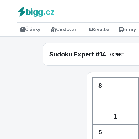
bigg.cz
Články
Cestování
Svatba
Firmy
Sudoku Expert #14
EXPERT