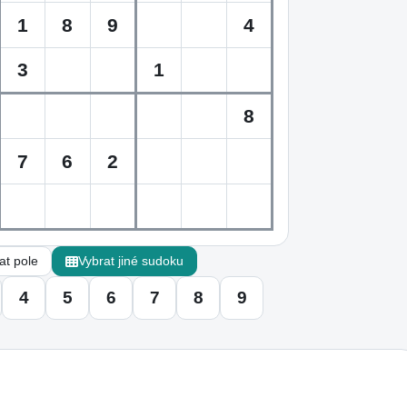
t pole
Vybrat jiné sudoku
4
5
6
7
8
9