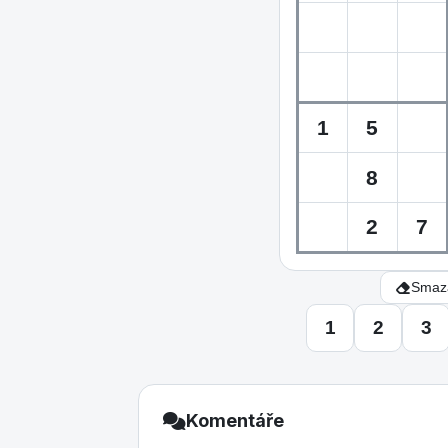
Smaza
1
2
3
Komentáře