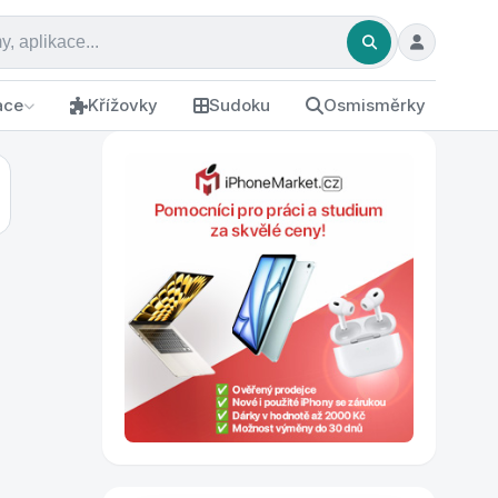
ace
Křížovky
Sudoku
Osmisměrky