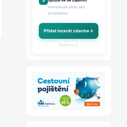
3
Komunikujte přímo, bez
prostředníka
Přidat inzerát zdarma
RealFree.cz