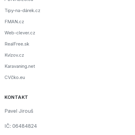
Tipy-na-dárek.cz
FMAN.cz
Web-clever.cz
RealFree.sk
Kvízov.cz
Karavaning.net
CVčko.eu
KONTAKT
Pavel Jirouš
IČ: 06484824