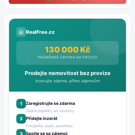
RealFree.cz
130 000 Kč
PRŮMĚRNÁ ÚSPORA NA PROVIZI
Prodejte nemovitost bez provize
Inzerujte zdarma, přímo zájemcům
Zaregistrujte se zdarma
1
Žádné poplatky ani závazky
Přidejte inzerát
2
Fotografie, popis, parametry
Spojte se se zájemci
3