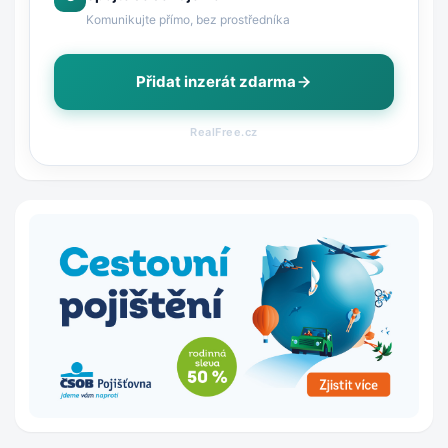
Komunikujte přímo, bez prostředníka
Přidat inzerát zdarma
RealFree.cz