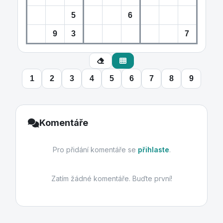
1
2
3
4
5
6
7
8
9
Komentáře
Pro přidání komentáře se
přihlaste
.
Zatím žádné komentáře. Buďte první!