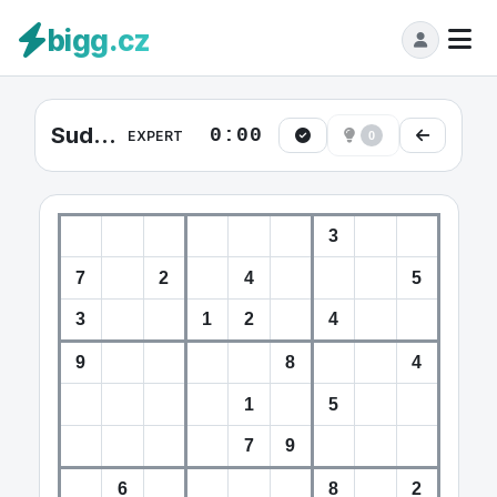
bigg.cz
Sudoku Expert #32
0:00
EXPERT
0