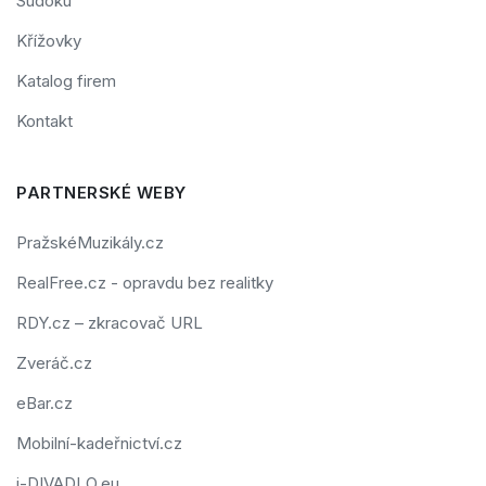
Sudoku
Křížovky
Katalog firem
Kontakt
PARTNERSKÉ WEBY
PražskéMuzikály.cz
RealFree.cz - opravdu bez realitky
RDY.cz – zkracovač URL
Zveráč.cz
eBar.cz
Mobilní-kadeřnictví.cz
i-DIVADLO.eu