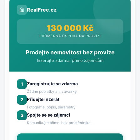
RealFree.cz
130 000 Kč
PRŮMĚRNÁ ÚSPORA NA PROVIZI
Prodejte nemovitost bez provize
Inzerujte zdarma, přímo zájemcům
Zaregistrujte se zdarma
1
Žádné poplatky ani závazky
Přidejte inzerát
2
Fotografie, popis, parametry
Spojte se se zájemci
3
Komunikujte přímo, bez prostředníka