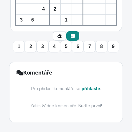
1
2
3
4
5
6
7
8
9
Komentáře
Pro přidání komentáře se
přihlaste
.
Zatím žádné komentáře. Buďte první!