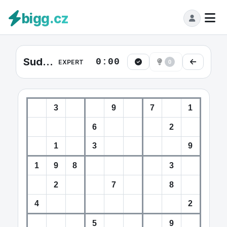
bigg.cz
Sudoku Expert #40
0:00
EXPERT
0