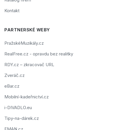
Kontakt
PARTNERSKÉ WEBY
PražskéMuzikály.cz
RealFree.cz - opravdu bez realitky
RDY.cz – zkracovač URL
Zveráč.cz
eBar.cz
Mobilní-kadeřnictví.cz
i-DIVADLO.eu
Tipy-na-dárek.cz
FMAN.cz