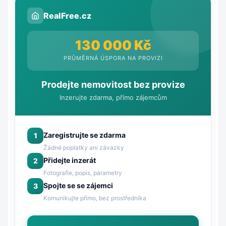
RealFree.cz
130 000 Kč
PRŮMĚRNÁ ÚSPORA NA PROVIZI
Prodejte nemovitost bez provize
Inzerujte zdarma, přímo zájemcům
Zaregistrujte se zdarma
1
Žádné poplatky ani závazky
Přidejte inzerát
2
Fotografie, popis, parametry
Spojte se se zájemci
3
Komunikujte přímo, bez prostředníka