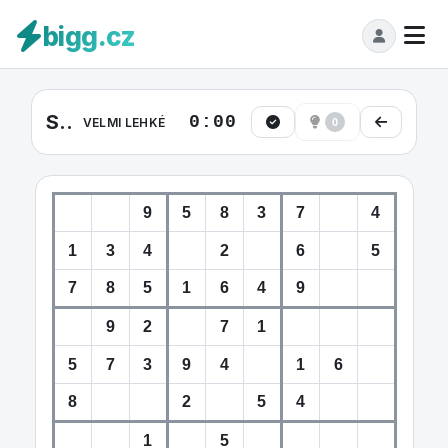
bigg.cz
Sudoku Velmi lehká #31
0:00
VELMI LEHKÉ
0