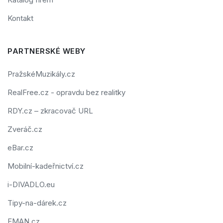
Kontakt
PARTNERSKÉ WEBY
PražskéMuzikály.cz
RealFree.cz - opravdu bez realitky
RDY.cz – zkracovač URL
Zveráč.cz
eBar.cz
Mobilní-kadeřnictví.cz
i-DIVADLO.eu
Tipy-na-dárek.cz
FMAN.cz