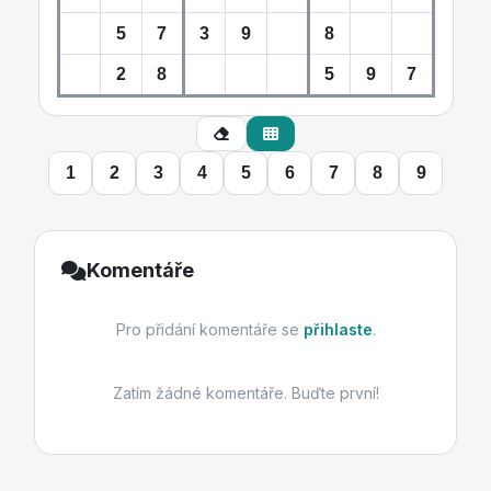
1
2
3
4
5
6
7
8
9
Komentáře
Pro přidání komentáře se
přihlaste
.
Zatím žádné komentáře. Buďte první!