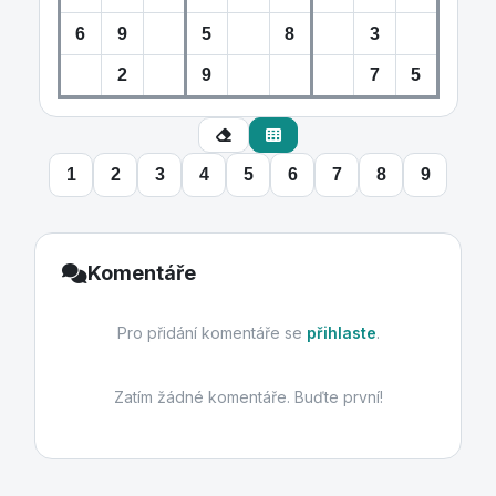
1
2
3
4
5
6
7
8
9
Komentáře
Pro přidání komentáře se
přihlaste
.
Zatím žádné komentáře. Buďte první!