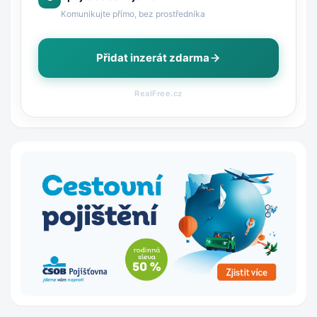
Komunikujte přímo, bez prostředníka
Přidat inzerát zdarma
RealFree.cz