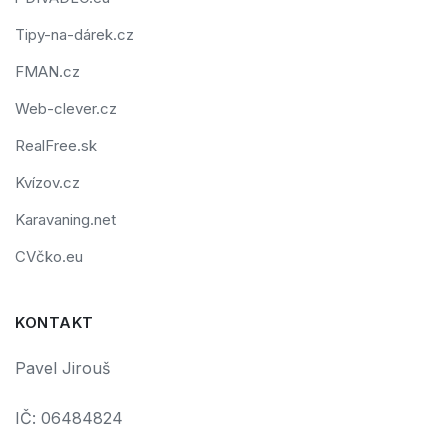
Tipy-na-dárek.cz
FMAN.cz
Web-clever.cz
RealFree.sk
Kvízov.cz
Karavaning.net
CVčko.eu
KONTAKT
Pavel Jirouš
IČ: 06484824