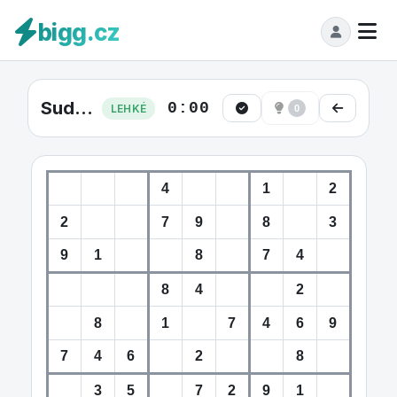
bigg.cz
Sudoku Lehká #1
0:00
LEHKÉ
0