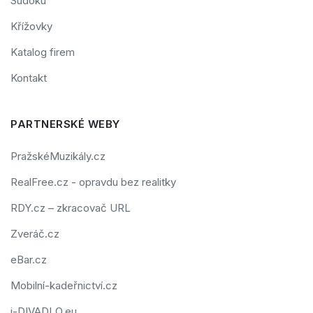
Sudoku
Křížovky
Katalog firem
Kontakt
PARTNERSKÉ WEBY
PražskéMuzikály.cz
RealFree.cz - opravdu bez realitky
RDY.cz – zkracovač URL
Zveráč.cz
eBar.cz
Mobilní-kadeřnictví.cz
i-DIVADLO.eu