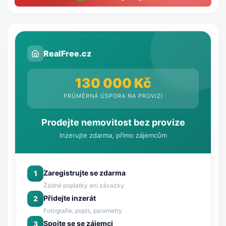
RealFree.cz
130 000 Kč
PRŮMĚRNÁ ÚSPORA NA PROVIZI
Prodejte nemovitost bez provize
Inzerujte zdarma, přímo zájemcům
Zaregistrujte se zdarma
1
Žádné poplatky ani závazky
Přidejte inzerát
2
Fotografie, popis, parametry
Spojte se se zájemci
3