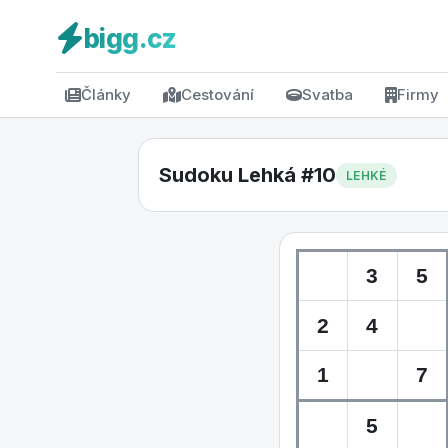
bigg.cz
Články
Cestování
Svatba
Firmy
Sudoku Lehká #10
LEHKÉ