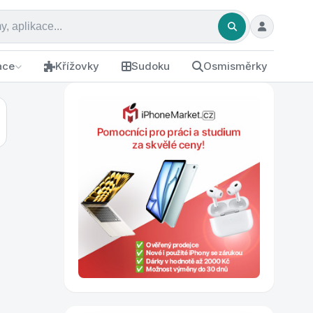
ace
Křížovky
Sudoku
Osmisměrky