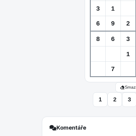
Smaza
1
2
3
Komentáře