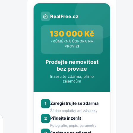
RealFree.cz
130 000 Kč
PRŮMĚRNÁ ÚSPORA NA
PROVIZI
Prodejte nemovitost
bez provize
Inzerujte zdarma, přímo
zájemcům
Zaregistrujte se zdarma
1
Žádné poplatky ani závazky
Přidejte inzerát
2
Fotografie, popis, parametry
Spojte se se zájemci