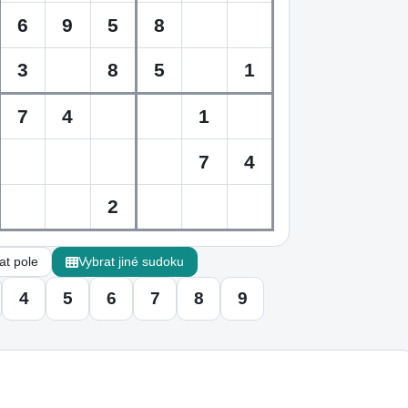
t pole
Vybrat jiné sudoku
4
5
6
7
8
9