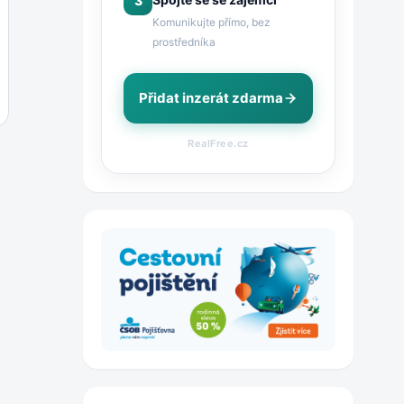
3
Komunikujte přímo, bez
prostředníka
Přidat inzerát zdarma
RealFree.cz