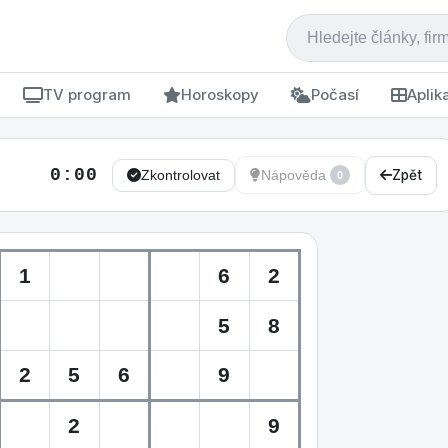
TV program
Horoskopy
Počasí
Aplik
0:00
Zpět
Zkontrolovat
Nápověda
0