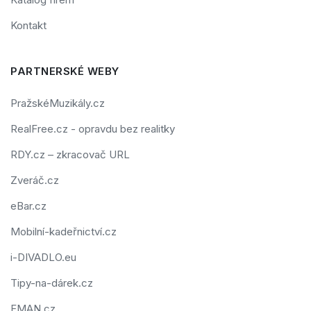
Kontakt
PARTNERSKÉ WEBY
PražskéMuzikály.cz
RealFree.cz - opravdu bez realitky
RDY.cz – zkracovač URL
Zveráč.cz
eBar.cz
Mobilní-kadeřnictví.cz
i-DIVADLO.eu
Tipy-na-dárek.cz
FMAN.cz