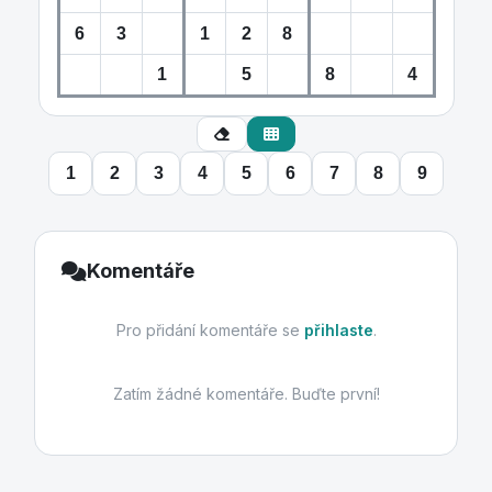
1
2
3
4
5
6
7
8
9
Komentáře
Pro přidání komentáře se
přihlaste
.
Zatím žádné komentáře. Buďte první!