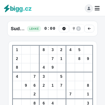
bigg.cz
Sudoku Lehká #39
0:00
LEHKÉ
0