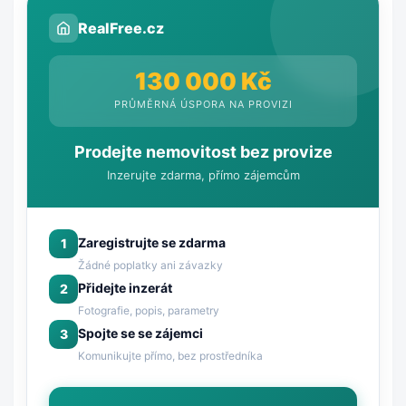
RealFree.cz
130 000 Kč
PRŮMĚRNÁ ÚSPORA NA PROVIZI
Prodejte nemovitost bez provize
Inzerujte zdarma, přímo zájemcům
Zaregistrujte se zdarma
1
Žádné poplatky ani závazky
Přidejte inzerát
2
Fotografie, popis, parametry
Spojte se se zájemci
3
Komunikujte přímo, bez prostředníka