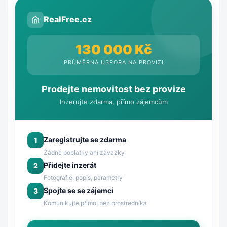
RealFree.cz
130 000 Kč
PRŮMĚRNÁ ÚSPORA NA PROVIZI
Prodejte nemovitost bez provize
Inzerujte zdarma, přímo zájemcům
Zaregistrujte se zdarma
1
Žádné poplatky ani závazky
Přidejte inzerát
2
Fotografie, popis, parametry
Spojte se se zájemci
3
Komunikujte přímo, bez prostředníka