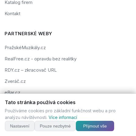
Katalog firem
Kontakt
PARTNERSKÉ WEBY
PražskéMuzikály.cz
RealFree.cz - opravdu bez realitky
RDY.cz – zkracovač URL
Zveráč.cz
eBar.cz
Tato stránka používá cookies
Mobilní-kadeřnictví.cz
Používáme cookies pro základní funkčnost webu a pro
i-DIVADLO.eu
analýzu návštěvnosti.
Více informací
Tipy-na-dárek.cz
Nastavení
Pouze nezbytné
Přijmout vše