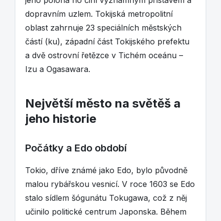
jeho poloha ho činí významným přístavem a
dopravním uzlem. Tokijská metropolitní
oblast zahrnuje 23 speciálních městských
částí (ku), západní část Tokijského prefektu
a dvě ostrovní řetězce v Tichém oceánu –
Izu a Ogasawara.
Největší město na světěš a
jeho historie
Počátky a Edo období
Tokio, dříve známé jako Edo, bylo původně
malou rybářskou vesnicí. V roce 1603 se Edo
stalo sídlem šógunátu Tokugawa, což z něj
učinilo politické centrum Japonska. Během