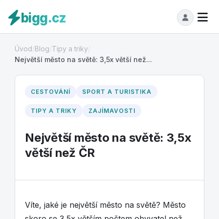
bigg.cz
Úvod
/
Blog
/
Tipy a triky
/
Největší město na světě: 3,5x větší než...
CESTOVÁNÍ
SPORT A TURISTIKA
TIPY A TRIKY
ZAJÍMAVOSTI
Největší město na světě: 3,5x
větší než ČR
Víte, jaké je největší město na světě? Město
skoro se 3,5x větším počtem obyvatel než