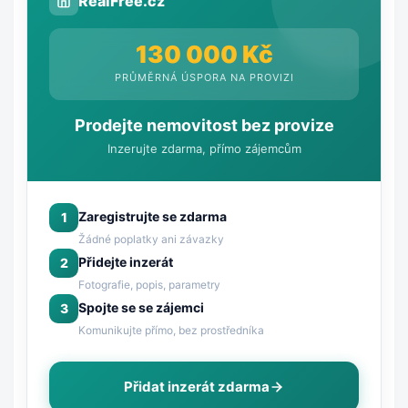
RealFree.cz
130 000 Kč
PRŮMĚRNÁ ÚSPORA NA PROVIZI
Prodejte nemovitost bez provize
Inzerujte zdarma, přímo zájemcům
Zaregistrujte se zdarma
1
Žádné poplatky ani závazky
Přidejte inzerát
2
Fotografie, popis, parametry
Spojte se se zájemci
3
Komunikujte přímo, bez prostředníka
Přidat inzerát zdarma