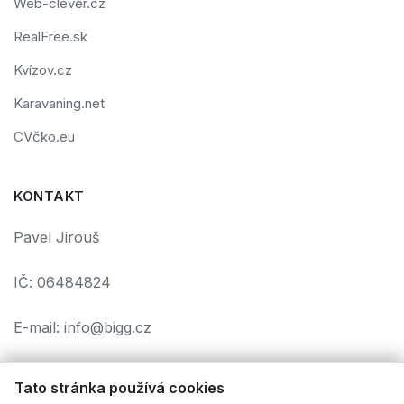
Web-clever.cz
RealFree.sk
Kvízov.cz
Karavaning.net
CVčko.eu
KONTAKT
Pavel Jirouš
IČ: 06484824
E-mail: info@bigg.cz
Tato stránka používá cookies