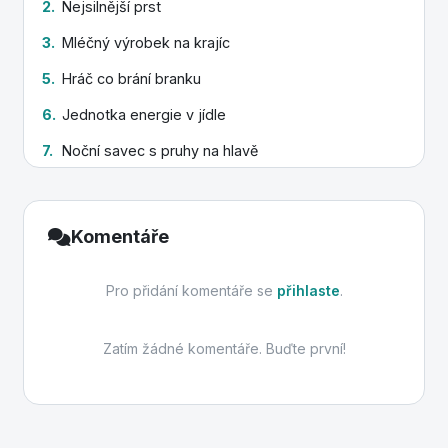
2.
Nejsilnější prst
3.
Mléčný výrobek na krajíc
5.
Hráč co brání branku
6.
Jednotka energie v jídle
7.
Noční savec s pruhy na hlavě
9.
Kryje motor auta
13.
Divoká kočkovitá šelma
Komentáře
14.
Tkanina s oky
Pro přidání komentáře se
přihlaste
.
Zatím žádné komentáře. Buďte první!