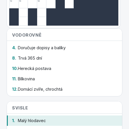
12
13
14
VODOROVNĚ
4.
Doručuje dopisy a balíky
8.
Trvá 365 dní
10.
Herecká postava
11.
Bílkovina
12.
Domácí zvíře, chrochtá
SVISLE
1.
Malý hlodavec