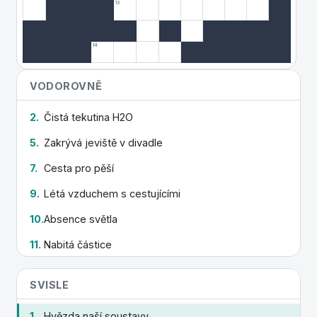
13
14
VODOROVNĚ
2.
Čistá tekutina H2O
5.
Zakrývá jeviště v divadle
7.
Cesta pro pěší
9.
Létá vzduchem s cestujícími
10.
Absence světla
11.
Nabitá částice
13.
Dvoukolé motorové vozidlo
SVISLE
14.
Skupina zpěváků
1.
Hvězda naší soustavy