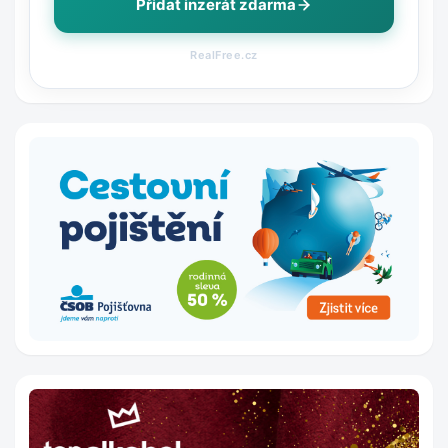
Přidat inzerát zdarma
RealFree.cz