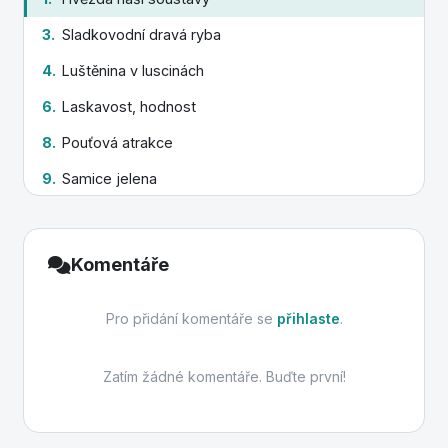
3.
Sladkovodní dravá ryba
4.
Luštěnina v luscinách
6.
Laskavost, hodnost
8.
Pouťová atrakce
9.
Samice jelena
10.
Jedovatý jehličnan
12.
Dvoukolé vozidlo na šlapání
Komentáře
Pro přidání komentáře se
přihlaste
.
Zatím žádné komentáře. Buďte první!