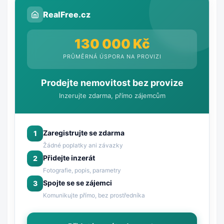
RealFree.cz
130 000 Kč
PRŮMĚRNÁ ÚSPORA NA PROVIZI
Prodejte nemovitost bez provize
Inzerujte zdarma, přímo zájemcům
Zaregistrujte se zdarma
1
Žádné poplatky ani závazky
Přidejte inzerát
2
Fotografie, popis, parametry
Spojte se se zájemci
3
Komunikujte přímo, bez prostředníka