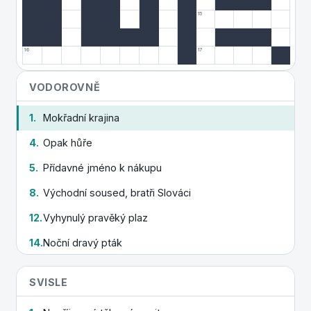
15
16
17
VODOROVNĚ
1.
Mokřadní krajina
4.
Opak hůře
5.
Přídavné jméno k nákupu
8.
Východní soused, bratři Slováci
12.
Vyhynulý pravěký plaz
14.
Noční dravý pták
15.
Zeleninový pokrm
SVISLE
16.
Kolik to váží