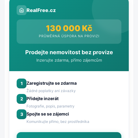
RealFree.cz
130 000 Kč
PRŮMĚRNÁ ÚSPORA NA PROVIZI
Prodejte nemovitost bez provize
Inzerujte zdarma, přímo zájemcům
Zaregistrujte se zdarma
1
Žádné poplatky ani závazky
Přidejte inzerát
2
Fotografie, popis, parametry
Spojte se se zájemci
3
Komunikujte přímo, bez prostředníka