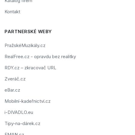
Katalog firem
Kontakt
PARTNERSKÉ WEBY
PražskéMuzikály.cz
RealFree.cz - opravdu bez realitky
RDY.cz – zkracovač URL
Zveráč.cz
eBar.cz
Mobilní-kadeřnictví.cz
i-DIVADLO.eu
Tipy-na-dárek.cz
FMAN.cz