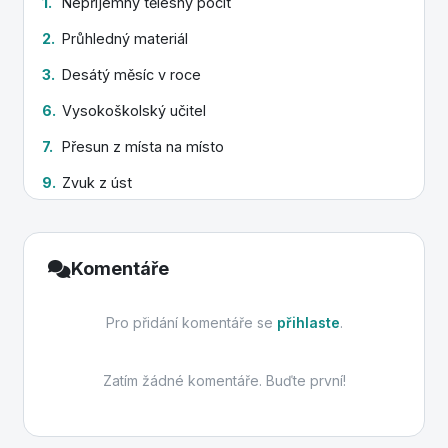
1.
Nepříjemný tělesný pocit
17.
Herecká postava
2.
Průhledný materiál
3.
Desátý měsíc v roce
6.
Vysokoškolský učitel
7.
Přesun z místa na místo
9.
Zvuk z úst
10.
Jarní svátek průvodů a masek
11.
Velký hudební soubor
Komentáře
12.
Místo pro herecká představení
Pro přidání komentáře se
přihlaste
.
13.
Hrací balíček
Zatím žádné komentáře. Buďte první!