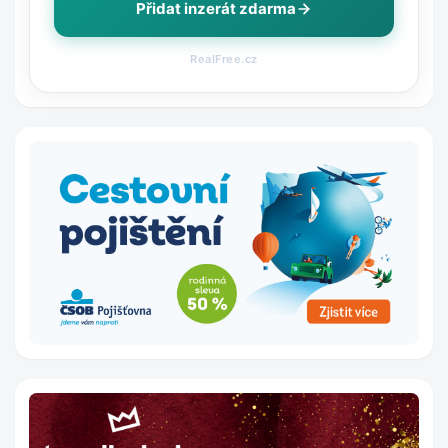
Přidat inzerát zdarma
RealFree.cz