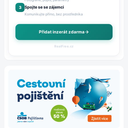
Spojte se se zájemci
3
Komunikujte přímo, bez prostředníka
Přidat inzerát zdarma
RealFree.cz