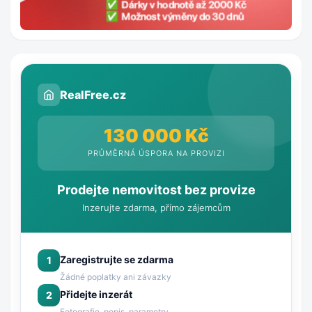
RealFree.cz
130 000 Kč
PRŮMĚRNÁ ÚSPORA NA PROVIZI
Prodejte nemovitost bez provize
Inzerujte zdarma, přímo zájemcům
Zaregistrujte se zdarma
1
Žádné poplatky ani závazky
Přidejte inzerát
2
Fotografie, popis, parametry