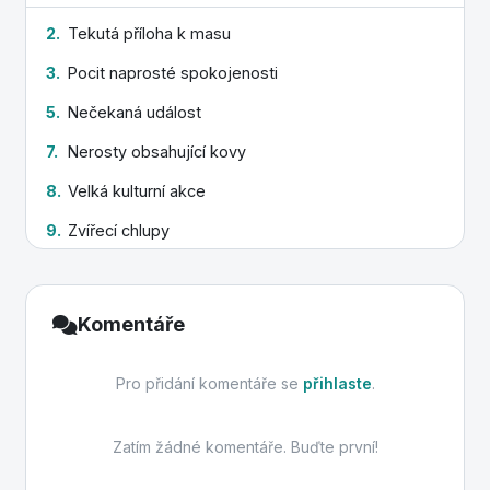
15.
Palivo do dieselů
2.
Tekutá příloha k masu
3.
Pocit naprosté spokojenosti
5.
Nečekaná událost
7.
Nerosty obsahující kovy
8.
Velká kulturní akce
9.
Zvířecí chlupy
11.
Červený drahokam
12.
Bílá pokrývka v zimě
Komentáře
Pro přidání komentáře se
přihlaste
.
Zatím žádné komentáře. Buďte první!