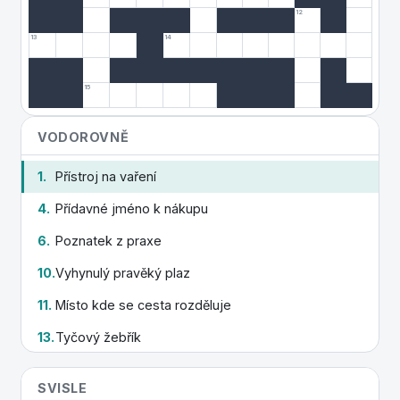
12
13
14
15
VODOROVNĚ
1.
Přístroj na vaření
4.
Přídavné jméno k nákupu
6.
Poznatek z praxe
10.
Vyhynulý pravěký plaz
11.
Místo kde se cesta rozděluje
13.
Tyčový žebřík
14.
Lístek na cestu
SVISLE