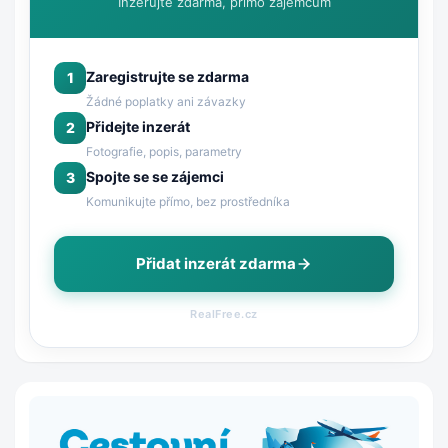
Inzerujte zdarma, přímo zájemcům
Zaregistrujte se zdarma
1
Žádné poplatky ani závazky
Přidejte inzerát
2
Fotografie, popis, parametry
Spojte se se zájemci
3
Komunikujte přímo, bez prostředníka
Přidat inzerát zdarma
RealFree.cz