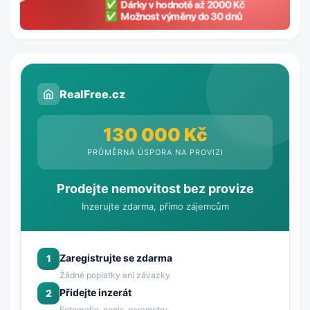
RealFree.cz
130 000 Kč
PRŮMĚRNÁ ÚSPORA NA PROVIZI
Prodejte nemovitost bez provize
Inzerujte zdarma, přímo zájemcům
Zaregistrujte se zdarma
1
Žádné poplatky ani závazky
Přidejte inzerát
2
Fotografie, popis, parametry