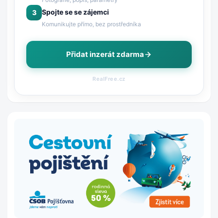
Spojte se se zájemci
3
Komunikujte přímo, bez prostředníka
Přidat inzerát zdarma
RealFree.cz