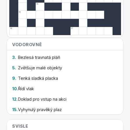
14
15
16
17
VODOROVNĚ
3.
Bezlesá travnatá pláň
5.
Zvětšuje malé objekty
9.
Tenká sladká placka
10.
Řídí vlak
12.
Doklad pro vstup na akci
15.
Vyhynulý pravěký plaz
16.
Hora chrlící lávu
SVISLE