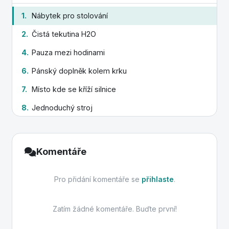
17.
Schránka v oblečení
1.
Nábytek pro stolování
2.
Čistá tekutina H2O
4.
Pauza mezi hodinami
6.
Pánský doplněk kolem krku
7.
Místo kde se kříží silnice
8.
Jednoduchý stroj
11.
Krk, bolí při angíně
13.
Klenot z mušle
Komentáře
14.
Měkkýš s ulitou
Pro přidání komentáře se
přihlaste
.
Zatím žádné komentáře. Buďte první!