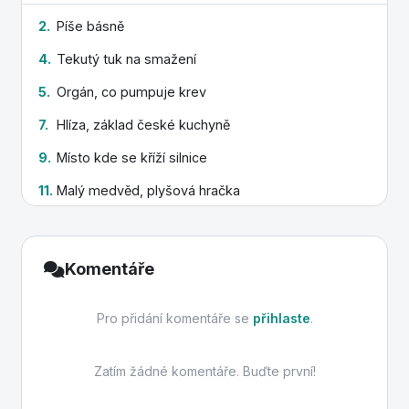
2.
Píše básně
17.
Nocování ve stanu
4.
Tekutý tuk na smažení
18.
Držadlo na dveřích
5.
Orgán, co pumpuje krev
19.
Jednoduchý stroj
7.
Hlíza, základ české kuchyně
9.
Místo kde se kříží silnice
11.
Malý medvěd, plyšová hračka
12.
Diakritické znaménko nad samohláskou
16.
Pletená kolem krku
Komentáře
Pro přidání komentáře se
přihlaste
.
Zatím žádné komentáře. Buďte první!