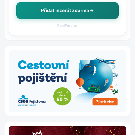
Přidat inzerát zdarma
RealFree.cz