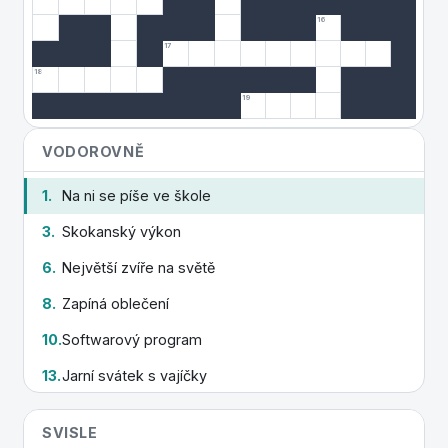
16
17
18
19
VODOROVNĚ
1.
Na ni se píše ve škole
3.
Skokanský výkon
6.
Největší zvíře na světě
8.
Zapíná oblečení
10.
Softwarový program
13.
Jarní svátek s vajíčky
14.
Stěhovavý pták, zvěstuje jaro
SVISLE
15.
Odvod kouře z domu