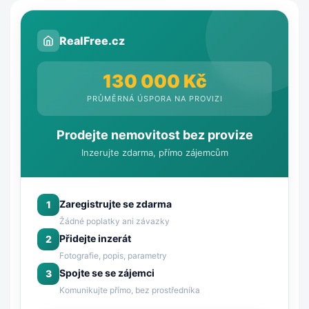
RealFree.cz
130 000 Kč
PRŮMĚRNÁ ÚSPORA NA PROVIZI
Prodejte nemovitost bez provize
Inzerujte zdarma, přímo zájemcům
Zaregistrujte se zdarma
1
Žádné poplatky ani závazky
Přidejte inzerát
2
Fotografie, popis, parametry
Spojte se se zájemci
3
Komunikujte přímo, bez prostředníka