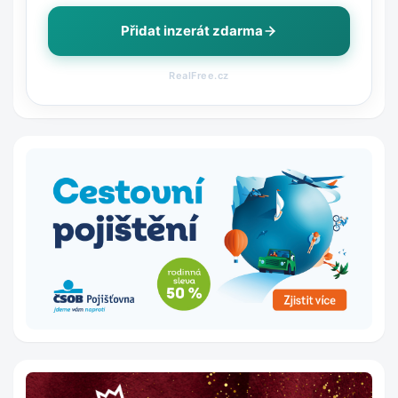
Přidat inzerát zdarma
RealFree.cz