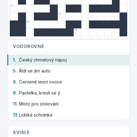
17
18
19
20
VODOROVNĚ
1.
Český chmelový nápoj
5.
Řídí se jím auto
6.
Červené lesní ovoce
8.
Pastelka, kreslí se jí
11.
Místo pro stolování
13.
Lidská schránka
16.
Místo platby v obchodě
SVISLE
17.
Opak malého