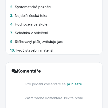
2.
Systematické poznání
18.
Pohoří s Krakonošem
3.
Nejdelší česká řeka
19.
Velký kus horniny
4.
Hodnocení ve škole
20.
Kryje motor auta
7.
Schránka v oblečení
9.
Stěhovavý pták, zvěstuje jaro
10.
Tvrdý stavební materiál
11.
Míra pohybu za čas
12.
Snížené ceny
Komentáře
14.
Tvrdá slitina železa
Pro přidání komentáře se
přihlaste
.
15.
Červené letní ovoce
Zatím žádné komentáře. Buďte první!