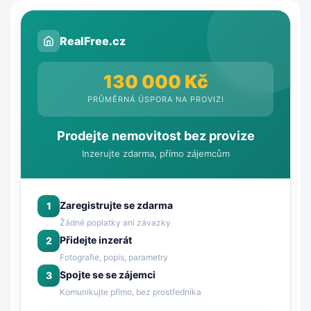
RealFree.cz
130 000 Kč
PRŮMĚRNÁ ÚSPORA NA PROVIZI
Prodejte nemovitost bez provize
Inzerujte zdarma, přímo zájemcům
Zaregistrujte se zdarma
1
Žádné poplatky ani závazky
Přidejte inzerát
2
Fotografie, popis, parametry
Spojte se se zájemci
3
Komunikujte přímo, bez prostředníka