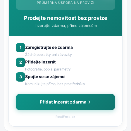
PRŮMĚRNÁ ÚSPORA NA PROVIZI
Prodejte nemovitost bez provize
Inzerujte zdarma, přímo zájemcům
Zaregistrujte se zdarma
1
Žádné poplatky ani závazky
Přidejte inzerát
2
Fotografie, popis, parametry
Spojte se se zájemci
3
Komunikujte přímo, bez prostředníka
Přidat inzerát zdarma
RealFree.cz