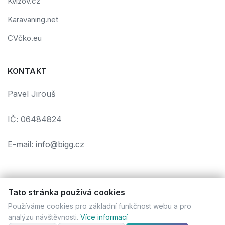
Kvízov.cz
Karavaning.net
CVčko.eu
KONTAKT
Pavel Jirouš
IČ: 06484824
E-mail: info@bigg.cz
Tato stránka používá cookies
Podmínky použití
Ochrana osobních údajů
Cookies
Používáme cookies pro základní funkčnost webu a pro
© 2026 bigg.cz. Všechna práva vyhrazena. | Vytvořil
Pavel
analýzu návštěvnosti.
Více informací
Jirouš