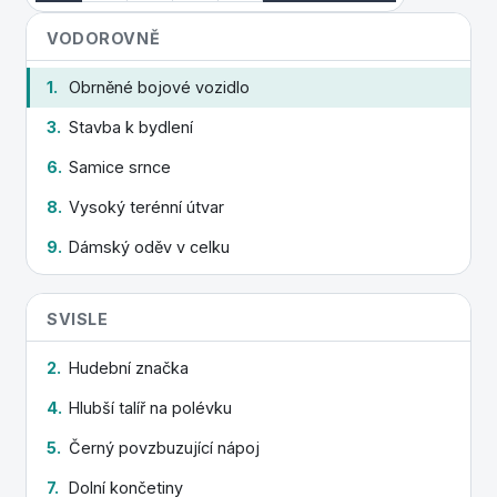
VODOROVNĚ
1.
Obrněné bojové vozidlo
3.
Stavba k bydlení
6.
Samice srnce
8.
Vysoký terénní útvar
9.
Dámský oděv v celku
SVISLE
2.
Hudební značka
4.
Hlubší talíř na polévku
5.
Černý povzbuzující nápoj
7.
Dolní končetiny