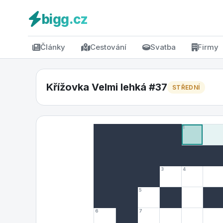
bigg.cz
Články
Cestování
Svatba
Firmy
Křížovka Velmi lehká #37
STŘEDNÍ
1
3
4
5
6
7