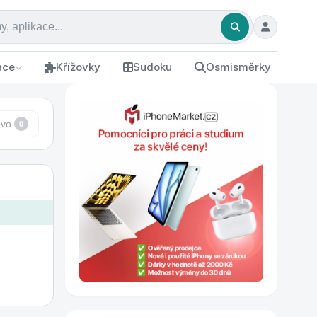
ace
Křížovky
Sudoku
Osmisměrky
ovo
0