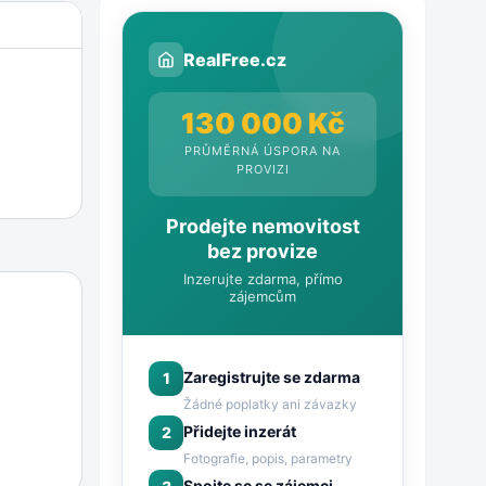
RealFree.cz
130 000 Kč
PRŮMĚRNÁ ÚSPORA NA
PROVIZI
Prodejte nemovitost
bez provize
Inzerujte zdarma, přímo
zájemcům
Zaregistrujte se zdarma
1
Žádné poplatky ani závazky
Přidejte inzerát
2
Fotografie, popis, parametry
Spojte se se zájemci