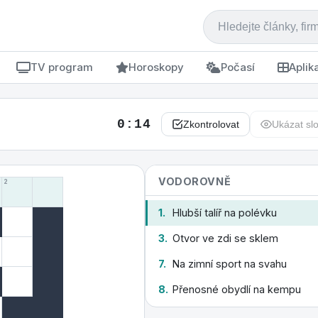
TV program
Horoskopy
Počasí
Aplik
0:15
Zkontrolovat
Ukázat sl
VODOROVNĚ
2
1.
Hlubší talíř na polévku
3.
Otvor ve zdi se sklem
7.
Na zimní sport na svahu
8.
Přenosné obydlí na kempu