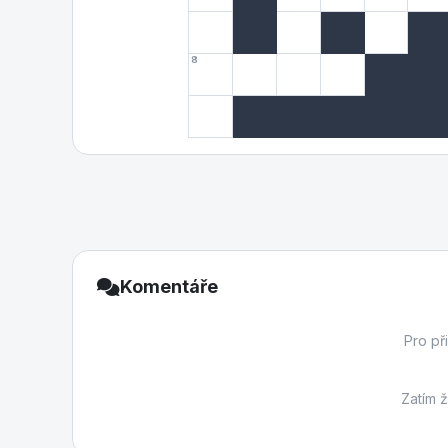
8
Komentáře
Pro př
Zatím 