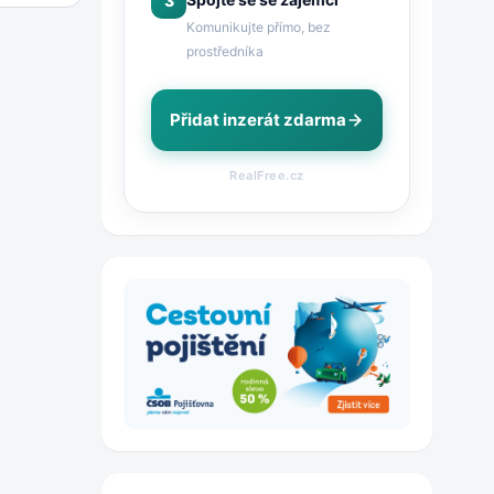
3
Komunikujte přímo, bez
prostředníka
Přidat inzerát zdarma
RealFree.cz