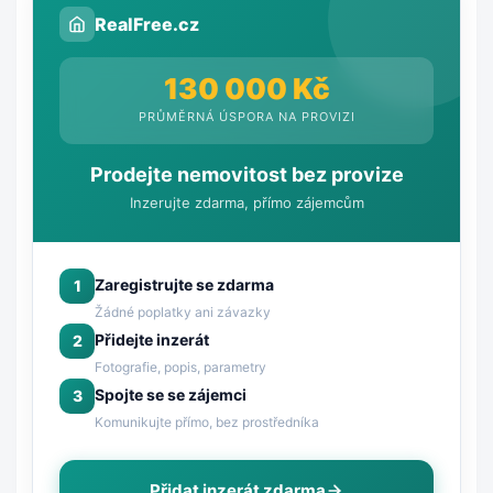
RealFree.cz
130 000 Kč
PRŮMĚRNÁ ÚSPORA NA PROVIZI
Prodejte nemovitost bez provize
Inzerujte zdarma, přímo zájemcům
Zaregistrujte se zdarma
1
Žádné poplatky ani závazky
Přidejte inzerát
2
Fotografie, popis, parametry
Spojte se se zájemci
3
Komunikujte přímo, bez prostředníka
Přidat inzerát zdarma