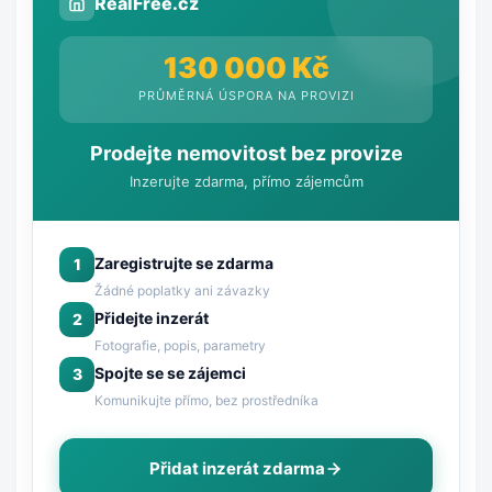
RealFree.cz
130 000 Kč
PRŮMĚRNÁ ÚSPORA NA PROVIZI
Prodejte nemovitost bez provize
Inzerujte zdarma, přímo zájemcům
Zaregistrujte se zdarma
1
Žádné poplatky ani závazky
Přidejte inzerát
2
Fotografie, popis, parametry
Spojte se se zájemci
3
Komunikujte přímo, bez prostředníka
Přidat inzerát zdarma