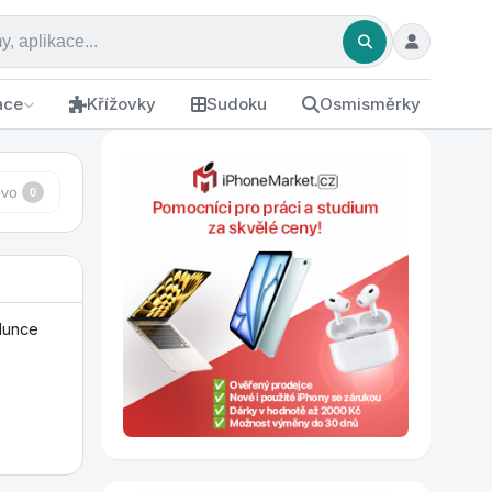
ace
Křížovky
Sudoku
Osmisměrky
ovo
0
lunce