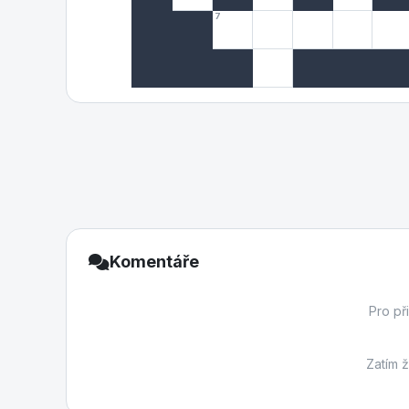
7
Komentáře
Pro př
Zatím 