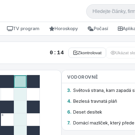
TV program
Horoskopy
Počasí
Aplik
0:15
Zkontrolovat
Ukázat sl
VODOROVNĚ
1
3.
Světová strana, kam zapadá s
4.
Bezlesá travnatá pláň
6.
Deset desítek
6
7.
Domácí mazlíček, který přede