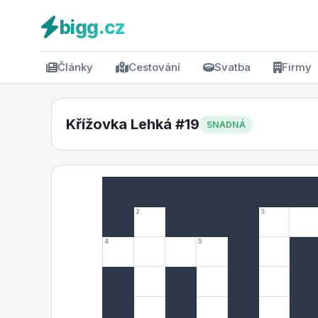
bigg.cz
Články
Cestování
Svatba
Firmy
Křížovka Lehká #19
SNADNÁ
2
3
4
5