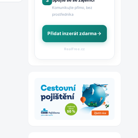
3
Komunikujte přímo, bez
prostředníka
Přidat inzerát zdarma
RealFree.cz