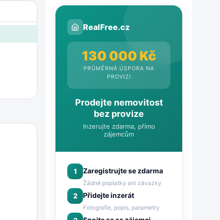
RealFree.cz
130 000 Kč
PRŮMĚRNÁ ÚSPORA NA
PROVIZI
Prodejte nemovitost
bez provize
Inzerujte zdarma, přímo
zájemcům
Zaregistrujte se zdarma
1
Žádné poplatky ani závazky
Přidejte inzerát
2
Fotografie, popis, parametry
Spojte se se zájemci