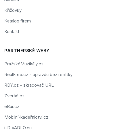
Křížovky
Katalog firem
Kontakt
PARTNERSKÉ WEBY
PražskéMuzikály.cz
RealFree.cz - opravdu bez realitky
RDY.cz – zkracovač URL
Zveráč.cz
eBar.cz
Mobilní-kadeřnictví.cz
i-DIVADLO.eu