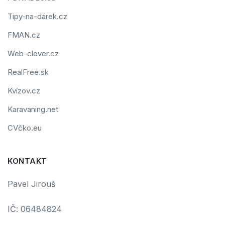
Tipy-na-dárek.cz
FMAN.cz
Web-clever.cz
RealFree.sk
Kvízov.cz
Karavaning.net
CVčko.eu
KONTAKT
Pavel Jirouš
IČ: 06484824