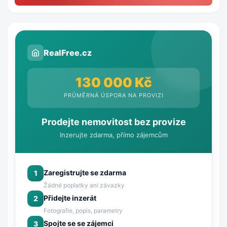
RealFree.cz
130 000 Kč
PRŮMĚRNÁ ÚSPORA NA PROVIZI
Prodejte nemovitost bez provize
Inzerujte zdarma, přímo zájemcům
Zaregistrujte se zdarma
1
Žádné poplatky ani závazky
Přidejte inzerát
2
Fotografie, popis, parametry
Spojte se se zájemci
3