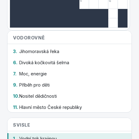
11
12
VODOROVNĚ
3.
Jihomoravská řeka
6.
Divoká kočkovitá šelma
7.
Moc, energie
9.
Příběh pro děti
10.
Nositel dědičnosti
11.
Hlavní město České republiky
SVISLE
1.
Vodní tok krajinou