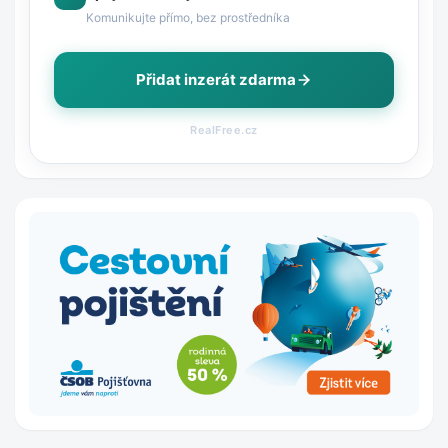
Komunikujte přímo, bez prostředníka
Přidat inzerát zdarma
RealFree.cz