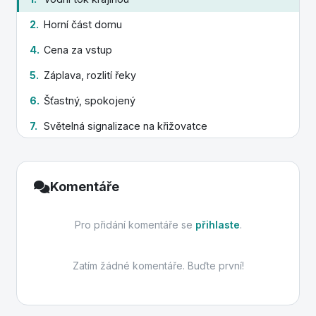
2.
Horní část domu
4.
Cena za vstup
5.
Záplava, rozlití řeky
6.
Šťastný, spokojený
7.
Světelná signalizace na křižovatce
8.
Velký hlodavec
12.
Opěrná tyč pro chůzi
Komentáře
Pro přidání komentáře se
přihlaste
.
Zatím žádné komentáře. Buďte první!