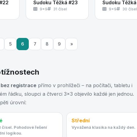
 #22
Sudoku Těžká #23
Sudoku Těžká
9×9
31 čísel
9×9
30 čísel
5
6
7
8
9
»
btížnostech
 bez registrace
přímo v prohlížeči – na počítači, tabletu i
dém řádku, sloupci a čtverci 3×3 objevilo každé jen jednou.
pěti úrovní:
é
Střední
 čísel. Pohodové řešení
Vyvážená klasika na každý den.
ní logikou.