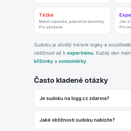
Těžké
Expe
Méně nápověd, pokročilé techniky.
Jen 23
Pro zkušené.
Pro mi
Sudoku je skvělý trénink logiky a soustřed
obtížnost až k
expertnímu
. Každý den má
křížovky
a
osmisměrky
.
Často kladené otázky
Je sudoku na bigg.cz zdarma?
Jaké obtížnosti sudoku nabízíte?