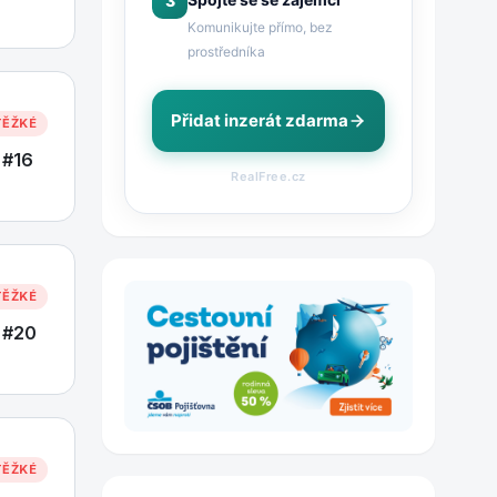
3
Komunikujte přímo, bez
prostředníka
Přidat inzerát zdarma
TĚŽKÉ
 #16
RealFree.cz
TĚŽKÉ
 #20
TĚŽKÉ