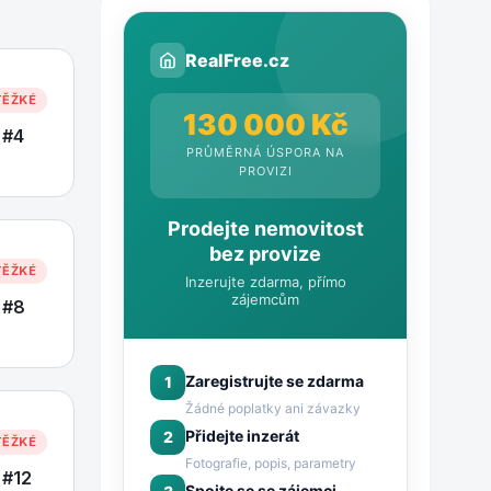
RealFree.cz
TĚŽKÉ
130 000 Kč
 #4
PRŮMĚRNÁ ÚSPORA NA
PROVIZI
Prodejte nemovitost
bez provize
TĚŽKÉ
Inzerujte zdarma, přímo
zájemcům
 #8
Zaregistrujte se zdarma
1
Žádné poplatky ani závazky
Přidejte inzerát
2
TĚŽKÉ
Fotografie, popis, parametry
 #12
Spojte se se zájemci