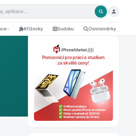
ace
Křížovky
Sudoku
Osmisměrky