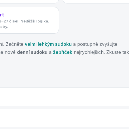
rt
–27 čísel. Nejtěžší logika.
stry.
ění. Začněte
velmi lehkým sudoku
a postupně zvyšujte
me nové
denní sudoku
a
žebříček
nejrychlejších. Zkuste ta