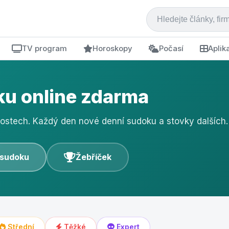
TV program
Horoskopy
Počasí
Aplik
u online zdarma
nostech. Každý den nové denní sudoku a stovky dalších.
 sudoku
Žebříček
Střední
Těžké
Expert