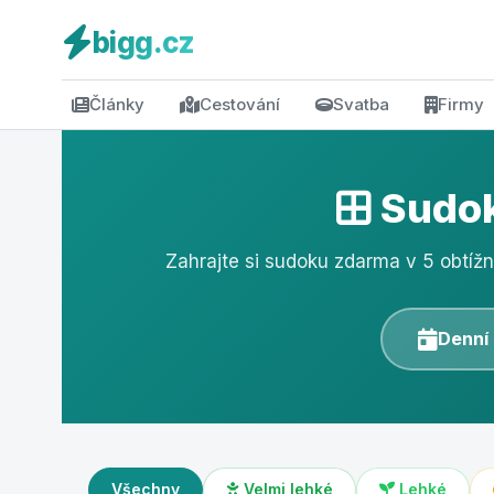
bigg.cz
Články
Cestování
Svatba
Firmy
Sudok
Zahrajte si sudoku zdarma v 5 obtíž
Denní
Všechny
Velmi lehké
Lehké