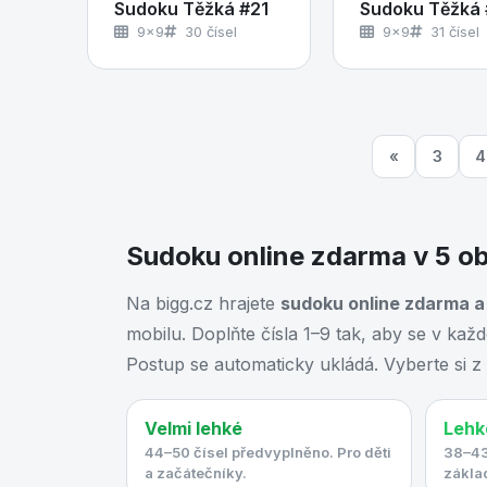
Sudoku Těžká #21
Sudoku Těžká
9×9
30 čísel
9×9
31 čísel
«
3
4
Sudoku online zdarma v 5 o
Na bigg.cz hrajete
sudoku online zdarma a
mobilu. Doplňte čísla 1–9 tak, aby se v kaž
Postup se automaticky ukládá. Vyberte si z 
Velmi lehké
Lehk
44–50 čísel předvyplněno. Pro děti
38–43
a začátečníky.
základ