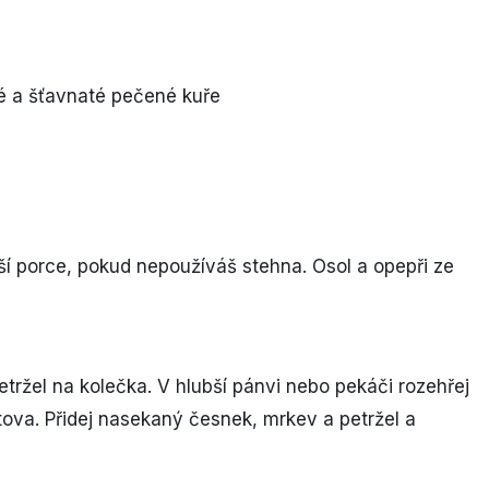
nší porce, pokud nepoužíváš stehna. Osol a opepři ze
etržel na kolečka. V hlubší pánvi nebo pekáči rozehřej
latova. Přidej nasekaný česnek, mrkev a petržel a