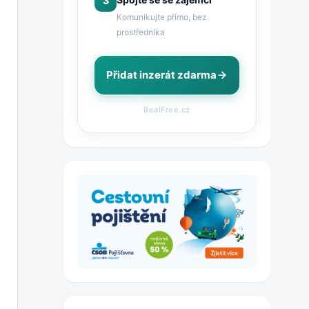
3
Komunikujte přímo, bez
prostředníka
Přidat inzerát zdarma
RealFree.cz