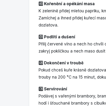
3️⃣ Kořenění a opékání masa
K zelenině přidej mletou papriku, k
Zamíchej a ihned přidej kuřecí mas
dozlatova.
4️⃣ Podlití a dušení
Přilij červené víno a nech ho chvíli 
zakryj pokličkou a nech maso dusit
5️⃣ Dokončení v troubě
Pokud chceš kuře krásně dozlatova,
trouby na 200 °C na 15 minut, dok
6️⃣ Servírování
Podávej s vařenými brambory, bra
hodí i šťouchané brambory s cibul