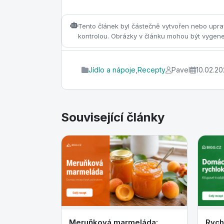
Tento článek byl částečně vytvořen nebo upra
kontrolou. Obrázky v článku mohou být vygen
Jídlo a nápoje
,
Recepty
Pavel
10.02.20
Související články
Meruňková marmeláda:
Rych