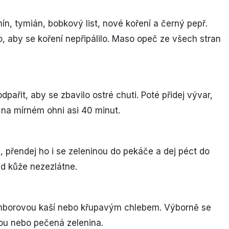
mín, tymián, bobkový list, nové koření a černý pepř.
o, aby se koření nepřipálilo. Maso opeč ze všech stran
odpařit, aby se zbavilo ostré chuti. Poté přidej vývar,
 na mírném ohni asi 40 minut.
 přendej ho i se zeleninou do pekáče a dej péct do
ud kůže nezezlátne.
mborovou kaší nebo křupavým chlebem. Výborně se
kou nebo pečená zelenina.