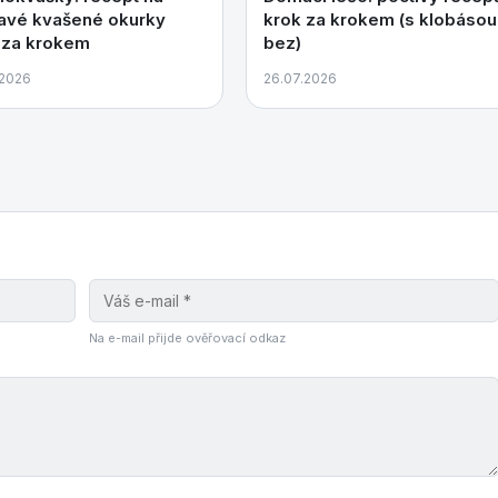
avé kvašené okurky
krok za krokem (s klobásou 
 za krokem
bez)
.2026
26.07.2026
Na e-mail přijde ověřovací odkaz