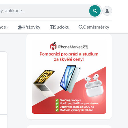
ace
Křížovky
Sudoku
Osmisměrky