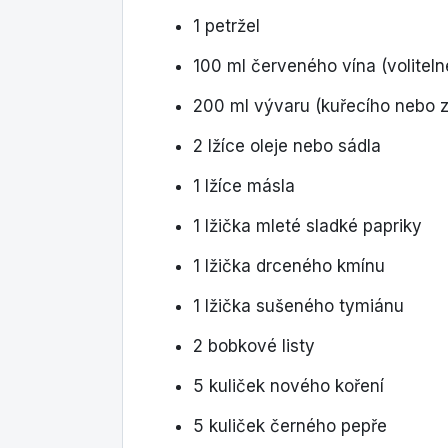
1 petržel
100 ml červeného vína (voliteln
200 ml vývaru (kuřecího nebo 
2 lžíce oleje nebo sádla
1 lžíce másla
1 lžička mleté sladké papriky
1 lžička drceného kmínu
1 lžička sušeného tymiánu
2 bobkové listy
5 kuliček nového koření
5 kuliček černého pepře