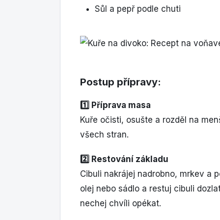
Sůl a pepř podle chuti
Postup přípravy:
1️⃣ Příprava masa
Kuře očisti, osušte a rozděl na me
všech stran.
2️⃣ Restování základu
Cibuli nakrájej nadrobno, mrkev a p
olej nebo sádlo a restuj cibuli doz
nechej chvíli opékat.