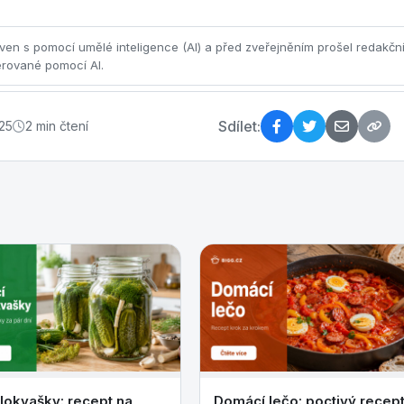
ven s pomocí umělé inteligence (AI) a před zveřejněním prošel redakčn
erované pomocí AI.
Sdílet:
25
2 min čtení
lokvašky: recept na
Domácí lečo: poctivý recep