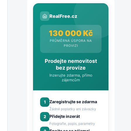
RealFree.cz
130 000 Kč
PRŮMĚRNÁ ÚSPORA NA
PROVIZI
Prodejte nemovitost
bez provize
Inzerujte zdarma, přímo
zájemcům
Zaregistrujte se zdarma
1
Žádné poplatky ani závazky
Přidejte inzerát
2
Fotografie, popis, parametry
Spojte se se zájemci