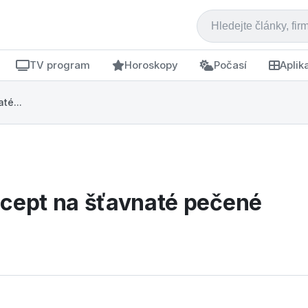
TV program
Horoskopy
Počasí
Aplik
té...
ecept na šťavnaté pečené