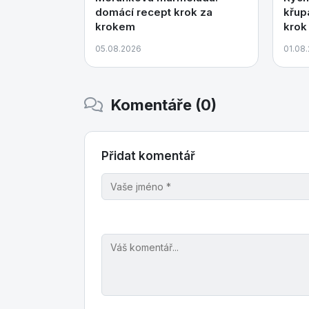
domácí recept krok za
křup
krokem
krok
05.08.2026
01.08
Komentáře (0)
Přidat komentář