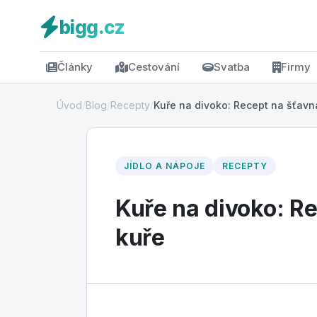
bigg.cz
Články
Cestování
Svatba
Firmy
Úvod
/
Blog
/
Recepty
/
Kuře na divoko: Recept na šťavna
JÍDLO A NÁPOJE
RECEPTY
Kuře na divoko: R
kuře