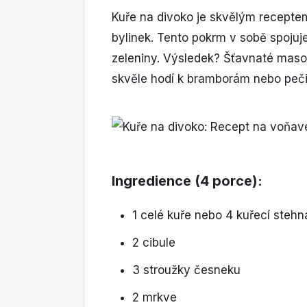
Kuře na divoko je skvělým recepte
bylinek. Tento pokrm v sobě spojuj
zeleniny. Výsledek? Šťavnaté maso
skvěle hodí k bramborám nebo peči
Ingredience (4 porce):
1 celé kuře nebo 4 kuřecí stehn
2 cibule
3 stroužky česneku
2 mrkve