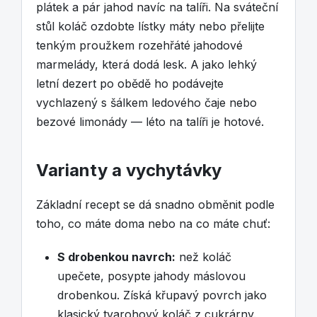
plátek a pár jahod navíc na talíři. Na sváteční
stůl koláč ozdobte lístky máty nebo přelijte
tenkým proužkem rozehřáté jahodové
marmelády, která dodá lesk. A jako lehký
letní dezert po obědě ho podávejte
vychlazený s šálkem ledového čaje nebo
bezové limonády — léto na talíři je hotové.
Varianty a vychytávky
Základní recept se dá snadno obměnit podle
toho, co máte doma nebo na co máte chuť:
S drobenkou navrch:
než koláč
upečete, posypte jahody máslovou
drobenkou. Získá křupavý povrch jako
klasický tvarohový koláč z cukrárny.