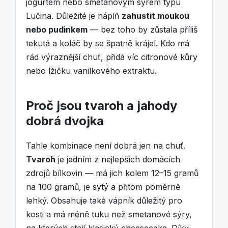
jogurtem nebo smetanovým sýrem typu
Lučina. Důležité je náplň
zahustit moukou
nebo pudinkem
— bez toho by zůstala příliš
tekutá a koláč by se špatně krájel. Kdo má
rád výraznější chuť, přidá víc citronové kůry
nebo lžičku vanilkového extraktu.
Proč jsou tvaroh a jahody
dobrá dvojka
Tahle kombinace není dobrá jen na chuť.
Tvaroh
je jedním z nejlepších domácích
zdrojů bílkovin — má jich kolem 12–15 gramů
na 100 gramů, je sytý a přitom poměrně
lehký. Obsahuje také vápník důležitý pro
kosti a má méně tuku než smetanové sýry,
na kterých stojí klasický cheesecake. Díky