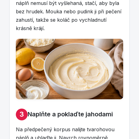
náplň nemusí být vyšlehaná, stačí, aby byla
bez hrudek. Mouka nebo pudink ji při pečení
zahustí, takže se koláč po vychladnutí
krásně krájí.
3
Naplňte a poklaďte jahodami
Na předpečený korpus nalijte tvarohovou
náplň a uhlaďte ji. Navrch rovnoměrně