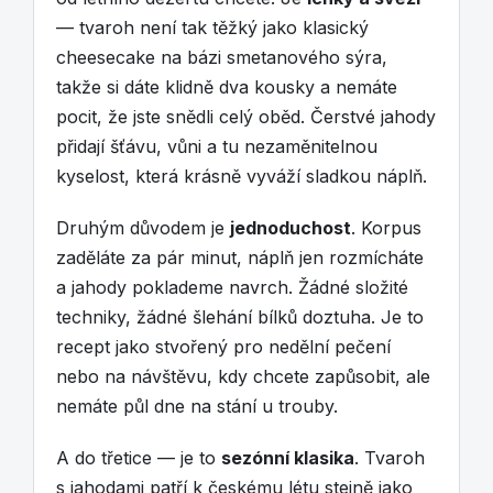
— tvaroh není tak těžký jako klasický
cheesecake na bázi smetanového sýra,
takže si dáte klidně dva kousky a nemáte
pocit, že jste snědli celý oběd. Čerstvé jahody
přidají šťávu, vůni a tu nezaměnitelnou
kyselost, která krásně vyváží sladkou náplň.
Druhým důvodem je
jednoduchost
. Korpus
zaděláte za pár minut, náplň jen rozmícháte
a jahody poklademe navrch. Žádné složité
techniky, žádné šlehání bílků doztuha. Je to
recept jako stvořený pro nedělní pečení
nebo na návštěvu, kdy chcete zapůsobit, ale
nemáte půl dne na stání u trouby.
A do třetice — je to
sezónní klasika
. Tvaroh
s jahodami patří k českému létu stejně jako