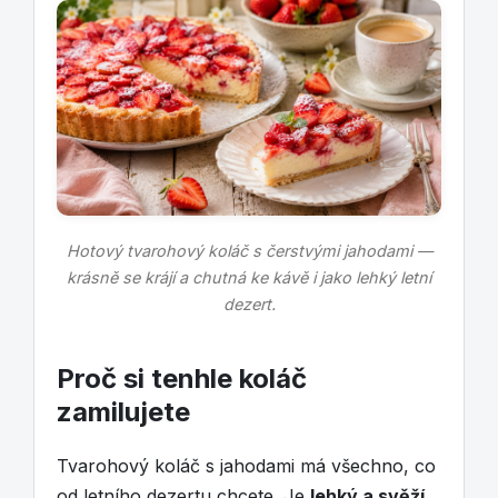
Hotový tvarohový koláč s čerstvými jahodami —
krásně se krájí a chutná ke kávě i jako lehký letní
dezert.
Proč si tenhle koláč
zamilujete
Tvarohový koláč s jahodami má všechno, co
od letního dezertu chcete. Je
lehký a svěží