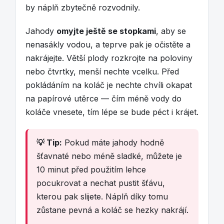
by náplň zbytečně rozvodnily.
Jahody
omyjte ještě se stopkami
, aby se
nenasákly vodou, a teprve pak je očistěte a
nakrájejte. Větší plody rozkrojte na poloviny
nebo čtvrtky, menší nechte vcelku. Před
pokládáním na koláč je nechte chvíli okapat
na papírové utěrce — čím méně vody do
koláče vnesete, tím lépe se bude péct i krájet.
💡 Tip:
Pokud máte jahody hodně
šťavnaté nebo méně sladké, můžete je
10 minut před použitím lehce
pocukrovat a nechat pustit šťávu,
kterou pak slijete. Náplň díky tomu
zůstane pevná a koláč se hezky nakrájí.