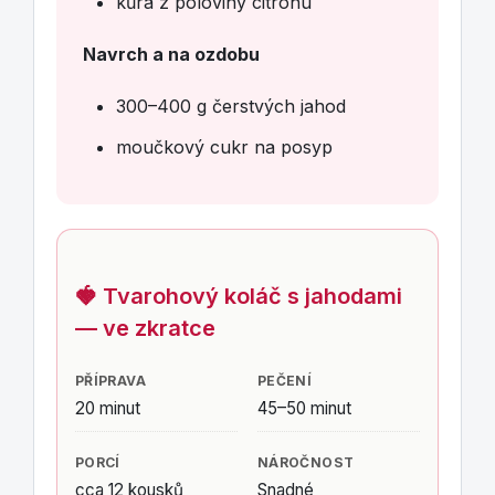
kůra z poloviny citronu
Navrch a na ozdobu
300–400 g čerstvých jahod
moučkový cukr na posyp
🍓 Tvarohový koláč s jahodami
— ve zkratce
PŘÍPRAVA
PEČENÍ
20 minut
45–50 minut
PORCÍ
NÁROČNOST
cca 12 kousků
Snadné