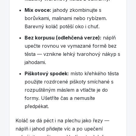
Mix ovoce:
jahody zkombinujte s
borůvkami, malinami nebo rybízem.
Barevný koláč potěší oko i chuť.
Bez korpusu (odlehčená verze):
náplň
upečte rovnou ve vymazané formě bez
těsta — vznikne lehký tvarohový nákyp s
jahodami.
Piškotový spodek:
místo křehkého těsta
použijte rozdrcené piškoty smíchané s
rozpuštěným máslem a vtlačte je do
formy. Ušetříte čas a nemusíte
předpékat.
Koláč se dá péct i na plechu jako řezy —
náplň i jahod přidejte víc a po upečení