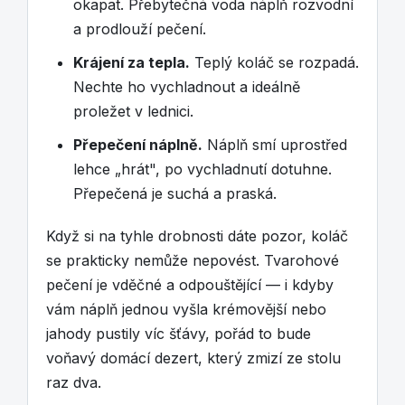
okapat. Přebytečná voda náplň rozvodní
a prodlouží pečení.
Krájení za tepla.
Teplý koláč se rozpadá.
Nechte ho vychladnout a ideálně
proležet v lednici.
Přepečení náplně.
Náplň smí uprostřed
lehce „hrát", po vychladnutí dotuhne.
Přepečená je suchá a praská.
Když si na tyhle drobnosti dáte pozor, koláč
se prakticky nemůže nepovést. Tvarohové
pečení je vděčné a odpouštějící — i kdyby
vám náplň jednou vyšla krémovější nebo
jahody pustily víc šťávy, pořád to bude
voňavý domácí dezert, který zmizí ze stolu
raz dva.