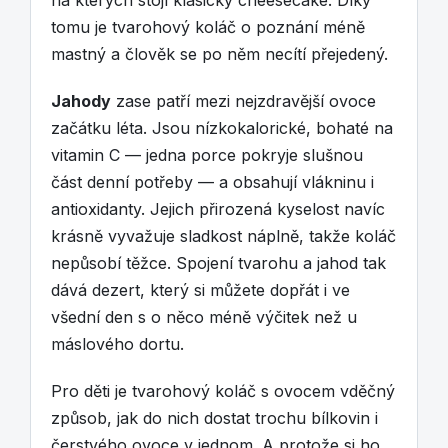
tomu je tvarohový koláč o poznání méně
mastný a člověk se po něm necítí přejedený.
Jahody
zase patří mezi nejzdravější ovoce
začátku léta. Jsou nízkokalorické, bohaté na
vitamin C — jedna porce pokryje slušnou
část denní potřeby — a obsahují vlákninu i
antioxidanty. Jejich přirozená kyselost navíc
krásně vyvažuje sladkost náplně, takže koláč
nepůsobí těžce. Spojení tvarohu a jahod tak
dává dezert, který si můžete dopřát i ve
všední den s o něco méně výčitek než u
máslového dortu.
Pro děti je tvarohový koláč s ovocem vděčný
způsob, jak do nich dostat trochu bílkovin i
čerstvého ovoce v jednom. A protože si ho