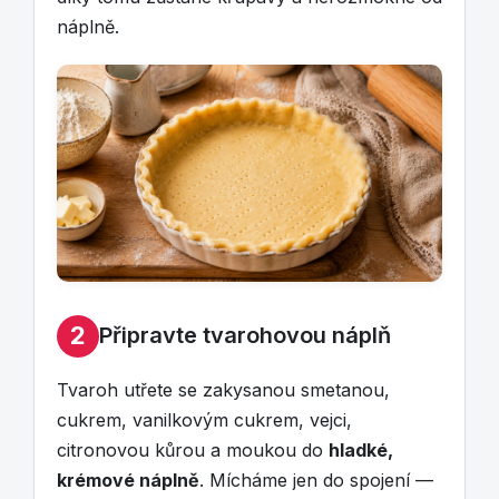
náplně.
2
Připravte tvarohovou náplň
Tvaroh utřete se zakysanou smetanou,
cukrem, vanilkovým cukrem, vejci,
citronovou kůrou a moukou do
hladké,
krémové náplně
. Mícháme jen do spojení —