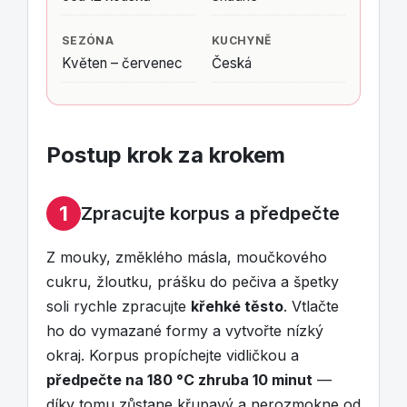
SEZÓNA
KUCHYNĚ
Květen – červenec
Česká
Postup krok za krokem
1
Zpracujte korpus a předpečte
Z mouky, změklého másla, moučkového
cukru, žloutku, prášku do pečiva a špetky
soli rychle zpracujte
křehké těsto
. Vtlačte
ho do vymazané formy a vytvořte nízký
okraj. Korpus propíchejte vidličkou a
předpečte na 180 °C zhruba 10 minut
—
díky tomu zůstane křupavý a nerozmokne od