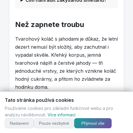
Než zapnete troubu
Tvarohový koláč s jahodami je důkaz, že letní
dezert nemusí být složitý, aby zachutnal i
vypadal skvěle. Křehký korpus, jemná
tvarohová náplň a čerstvé jahody — tři
jednoduché vrstvy, ze kterých vznikne koláč
hodný cukrárny, a přitom ho zvládnete za
hodinku doma.
Tato stránka používá cookies
Až tedy příště uvidíte na trhu voňavé domácí
Používáme cookies pro základní funkčnost webu a pro
jahody, vezměte si jich víc. Část snězte
analýzu návštěvnosti.
Více informací
rovnou a ze zbytku upečte tenhle koláč —
Nastavení
Pouze nezbytné
Přijmout vše
uvidíte, že na stole dlouho nevydrží. A
jakmile ho jednou ochutnáte vychlazený