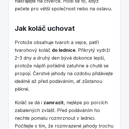
nakrájejte na čtverce. Hodí se to, když
pečete pro větší společnost nebo na oslavu.
Jak koláč uchovat
Protože obsahuje tvaroh a vejce, patří
tvarohový koláč
do lednice
. Přikrytý vydrží
2–3 dny a druhý den bývá dokonce lepší,
protože náplň pořádně zatuhne a chutě se
propojí. Čerstvé jahody na ozdobu přidávejte
ideálně až před podáváním, ať zůstanou
pěkné.
Koláč se dá i
zamrazit
, nejlépe po porcích
zabalených zvlášť. Před podáváním ho
nechte pomalu rozmrznout v lednici.
Počítejte s tím, že rozmrazené jahody trochu