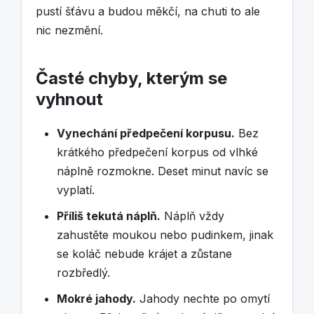
pustí šťávu a budou měkčí, na chuti to ale
nic nezmění.
Časté chyby, kterým se
vyhnout
Vynechání předpečení korpusu.
Bez
krátkého předpečení korpus od vlhké
náplně rozmokne. Deset minut navíc se
vyplatí.
Příliš tekutá náplň.
Náplň vždy
zahustěte moukou nebo pudinkem, jinak
se koláč nebude krájet a zůstane
rozbředlý.
Mokré jahody.
Jahody nechte po omytí