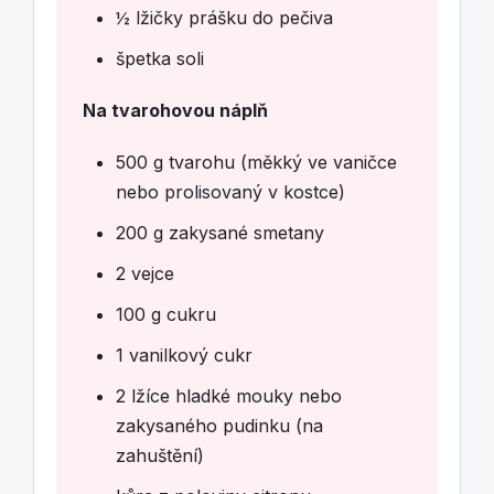
½ lžičky prášku do pečiva
špetka soli
Na tvarohovou náplň
500 g tvarohu (měkký ve vaničce
nebo prolisovaný v kostce)
200 g zakysané smetany
2 vejce
100 g cukru
1 vanilkový cukr
2 lžíce hladké mouky nebo
zakysaného pudinku (na
zahuštění)