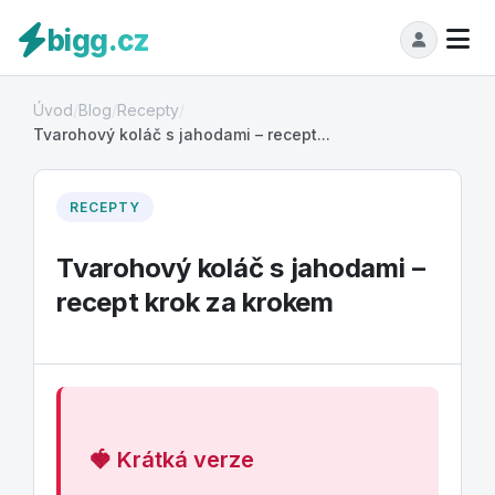
bigg.cz
Úvod
/
Blog
/
Recepty
/
Tvarohový koláč s jahodami – recept...
RECEPTY
Tvarohový koláč s jahodami –
recept krok za krokem
🍓 Krátká verze