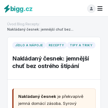
bigg.cz
Úvod
/
Blog
/
Recepty
/
Nakládaný česnek: jemnější chuť bez...
JÍDLO A NÁPOJE
RECEPTY
TIPY A TRIKY
Nakládaný česnek: jemnější
chuť bez ostrého štípání
Nakládaný česnek
je překvapivě
jemná domácí zásoba. Syrový