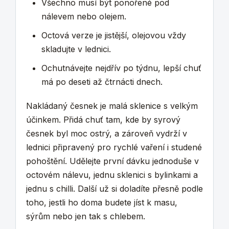
Všechno musí být ponořené pod
nálevem nebo olejem.
Octová verze je jistější, olejovou vždy
skladujte v lednici.
Ochutnávejte nejdřív po týdnu, lepší chuť
má po deseti až čtrnácti dnech.
Nakládaný česnek je malá sklenice s velkým
účinkem. Přidá chuť tam, kde by syrový
česnek byl moc ostrý, a zároveň vydrží v
lednici připravený pro rychlé vaření i studené
pohoštění. Udělejte první dávku jednoduše v
octovém nálevu, jednu sklenici s bylinkami a
jednu s chilli. Další už si doladíte přesně podle
toho, jestli ho doma budete jíst k masu,
sýrům nebo jen tak s chlebem.