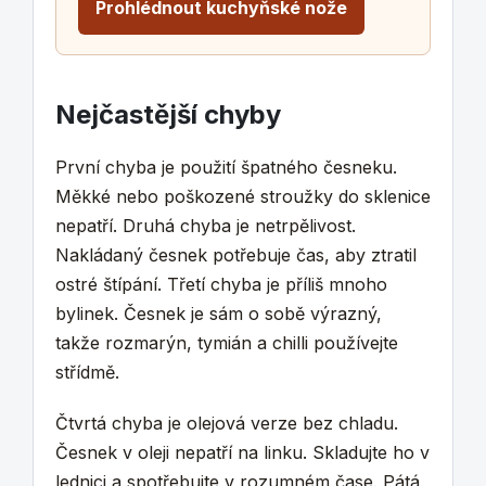
Prohlédnout kuchyňské nože
Nejčastější chyby
První chyba je použití špatného česneku.
Měkké nebo poškozené stroužky do sklenice
nepatří. Druhá chyba je netrpělivost.
Nakládaný česnek potřebuje čas, aby ztratil
ostré štípání. Třetí chyba je příliš mnoho
bylinek. Česnek je sám o sobě výrazný,
takže rozmarýn, tymián a chilli používejte
střídmě.
Čtvrtá chyba je olejová verze bez chladu.
Česnek v oleji nepatří na linku. Skladujte ho v
lednici a spotřebujte v rozumném čase. Pátá