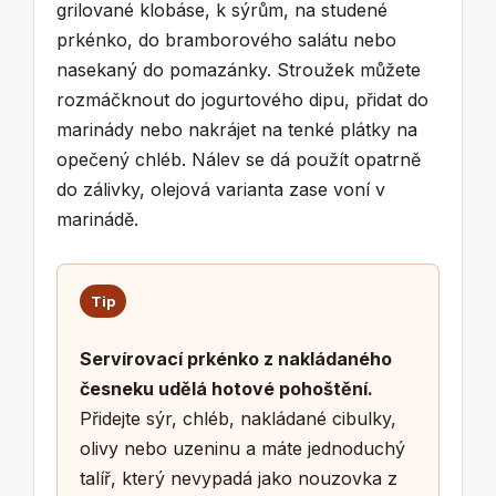
grilované klobáse, k sýrům, na studené
prkénko, do bramborového salátu nebo
nasekaný do pomazánky. Stroužek můžete
rozmáčknout do jogurtového dipu, přidat do
marinády nebo nakrájet na tenké plátky na
opečený chléb. Nálev se dá použít opatrně
do zálivky, olejová varianta zase voní v
marinádě.
Tip
Servírovací prkénko z nakládaného
česneku udělá hotové pohoštění.
Přidejte sýr, chléb, nakládané cibulky,
olivy nebo uzeninu a máte jednoduchý
talíř, který nevypadá jako nouzovka z