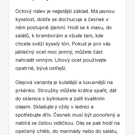
Octový nálev je nejjistější základ. Má jasnou
kyselost, dobře se dochucuje a česnek v
něm postupně zjemní. Hodí se k masu, do
salátů, k bramborám a všude tam, kde
chcete svěží kyselý tón. Pokud je pro vás
jablečný ocet moc jemný, můžete část
nahradit vinným. Lihový ocet používejte
opatrně, bývá ostřejší.
Olejová varianta je kulatější a luxusnější na
prkénko. Stroužky můžete krátce spařit, dát
do sklenice s bylinkami a zalít kvalitním
olejem. Skladujte ji vždy v lednici a
spotřebujte dřív. Česnek musí být ponořený a
nabírá se čistou vidličkou. Olej se pak hodí na
opečený chléb, do marinády nebo do salátu,