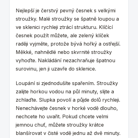
Nejlepší je čerstvý pevný česnek s velkými
stroužky. Malé stroužky se špatně loupou a
ve sklenici rychleji ztrácí strukturu. Klíčící
česnek použít můžete, ale zelený klíček
raději vyjměte, protože bývá hořký a ostřejší.
Měkké, nahnědlé nebo skvrnité stroužky
vyhoďte. Nakládání nezachraňuje špatnou
surovinu, jen ji uzavře do sklenice.
Loupání si zjednodušíte spařením. Stroužky
zalijte horkou vodou na půl minuty, slijte a
zchlaďte. Slupka povolí a půjde dolů rychleji.
Nenechávejte česnek v horké vodě dlouho,
nechcete ho uvařit. Pokud chcete velmi
jemnou chuť, můžete stroužky krátce
blanšírovat v čisté vodě jednu až dvě minuty.