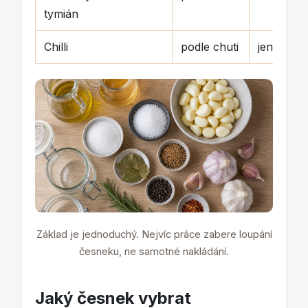
tymián
Chilli
podle chuti
jen pro p
Základ je jednoduchý. Nejvíc práce zabere loupání
česneku, ne samotné nakládání.
Jaký česnek vybrat