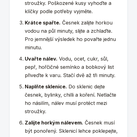
stroužky. Poškozené kusy vyhoďte a
klíčky podle potřeby vyjměte.
Krátce spařte.
Česnek zalijte horkou
vodou na půl minuty, slijte a zchlaďte.
Pro jemnější výsledek ho povařte jednu
minutu.
Uvařte nálev.
Vodu, ocet, cukr, sůl,
pepř, hořčičné semínko a bobkový list
přiveďte k varu. Stačí dvě až tři minuty.
Naplňte sklenice.
Do sklenic dejte
česnek, bylinky, chilli a koření. Netlačte
ho násilím, nálev musí protéct mezi
stroužky.
Zalijte horkým nálevem.
Česnek musí
být ponořený. Sklenicí lehce poklepejte,