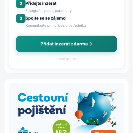
Přidejte inzerát
2
Fotografie, popis, parametry
Spojte se se zájemci
3
Komunikujte přímo, bez prostředníka
Přidat inzerát zdarma
RealFree.cz