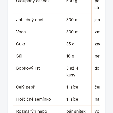
Oloupaný česnek
500 g
pevné ne
stroužky
Jablečný ocet
300 ml
jemnější 
Voda
300 ml
změkčí ky
Cukr
35 g
zaoblí ch
Sůl
18 g
nevynech
Bobkový list
3 až 4
do skleni
kusy
Celý pepř
1 lžíce
černý ne
Hořčičné semínko
1 lžíce
nakládan
Rozmarýn nebo
pár snítek
volitelně