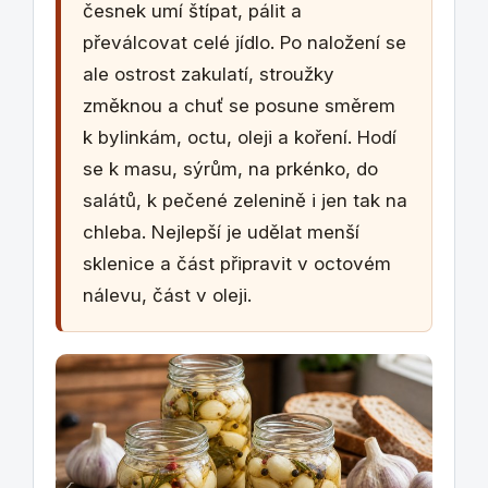
česnek umí štípat, pálit a
převálcovat celé jídlo. Po naložení se
ale ostrost zakulatí, stroužky
změknou a chuť se posune směrem
k bylinkám, octu, oleji a koření. Hodí
se k masu, sýrům, na prkénko, do
salátů, k pečené zelenině i jen tak na
chleba. Nejlepší je udělat menší
sklenice a část připravit v octovém
nálevu, část v oleji.