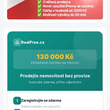
RealFree.cz
130 000 Kč
PRŮMĚRNÁ ÚSPORA NA PROVIZI
Prodejte nemovitost bez provize
Inzerujte zdarma, přímo zájemcům
Zaregistrujte se zdarma
1
Žádné poplatky ani závazky