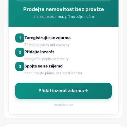
Prodejte nemovitost bez provize
Inzerujte zdarma, přímo zájemcům
Zaregistrujte se zdarma
1
Žádné poplatky ani závazky
Přidejte inzerát
2
Fotografie, popis, parametry
Spojte se se zájemci
3
Komunikujte přímo, bez prostředníka
Přidat inzerát zdarma
RealFree.cz