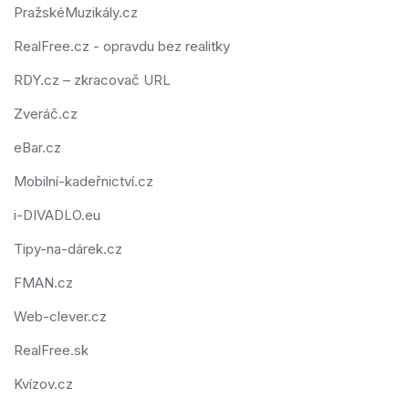
PražskéMuzikály.cz
RealFree.cz - opravdu bez realitky
RDY.cz – zkracovač URL
Zveráč.cz
eBar.cz
Mobilní-kadeřnictví.cz
i-DIVADLO.eu
Tipy-na-dárek.cz
FMAN.cz
Web-clever.cz
RealFree.sk
Kvízov.cz