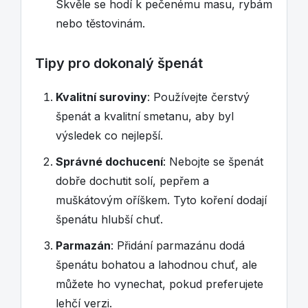
Skvěle se hodí k pečenému masu, rybám
nebo těstovinám.
Tipy pro dokonalý špenát
Kvalitní suroviny
: Používejte čerstvý
špenát a kvalitní smetanu, aby byl
výsledek co nejlepší.
Správné dochucení
: Nebojte se špenát
dobře dochutit solí, pepřem a
muškátovým oříškem. Tyto koření dodají
špenátu hlubší chuť.
Parmazán
: Přidání parmazánu dodá
špenátu bohatou a lahodnou chuť, ale
můžete ho vynechat, pokud preferujete
lehčí verzi.