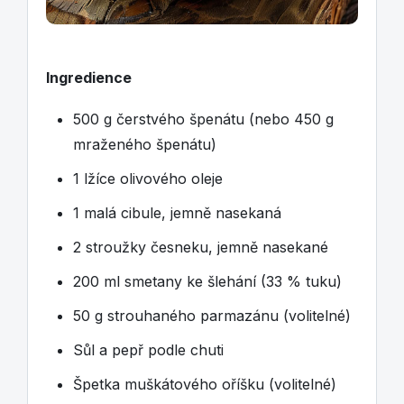
Ingredience
500 g čerstvého špenátu (nebo 450 g
mraženého špenátu)
1 lžíce olivového oleje
1 malá cibule, jemně nasekaná
2 stroužky česneku, jemně nasekané
200 ml smetany ke šlehání (33 % tuku)
50 g strouhaného parmazánu (volitelné)
Sůl a pepř podle chuti
Špetka muškátového oříšku (volitelné)