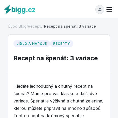
bigg.cz
Úvod
/
Blog
/
Recepty
/
Recept na špenát: 3 variace
JÍDLO A NÁPOJE
RECEPTY
Recept na špenát: 3 variace
Hledáte jednoduchý a chutný recept na
špenát? Máme pro vás klasiku a další dvě
variace. Špenát je výživná a chutná zelenina,
kterou můžete připravit na mnoho způsobů.
Tento recept na krémový špenát je