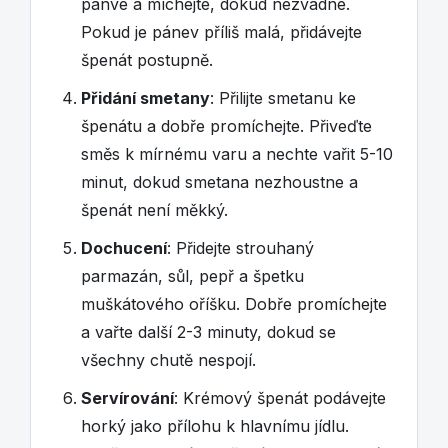
pánve a míchejte, dokud nezvadne.
Pokud je pánev příliš malá, přidávejte
špenát postupně.
Přidání smetany
: Přilijte smetanu ke
špenátu a dobře promíchejte. Přiveďte
směs k mírnému varu a nechte vařit 5-10
minut, dokud smetana nezhoustne a
špenát není měkký.
Dochucení
: Přidejte strouhaný
parmazán, sůl, pepř a špetku
muškátového oříšku. Dobře promíchejte
a vařte další 2-3 minuty, dokud se
všechny chutě nespojí.
Servírování
: Krémový špenát podávejte
horký jako přílohu k hlavnímu jídlu.