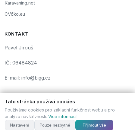
Karavaning.net
CVčko.eu
KONTAKT
Pavel Jirouš
IČ: 06484824
E-mail: info@bigg.cz
Tato stránka používá cookies
Používáme cookies pro základní funkčnost webu a pro
Podmínky použití
Ochrana osobních údajů
Cookies
analýzu návštěvnosti.
Více informací
© 2026 bigg.cz. Všechna práva vyhrazena. | Vytvořil
Pavel
Nastavení
Pouze nezbytné
Přijmout vše
Jirouš