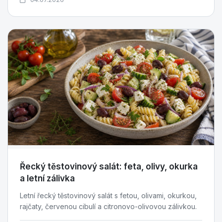
Řecký těstovinový salát: feta, olivy, okurka
a letní zálivka
Letní řecký těstovinový salát s fetou, olivami, okurkou,
rajčaty, červenou cibulí a citronovo-olivovou zálivkou.