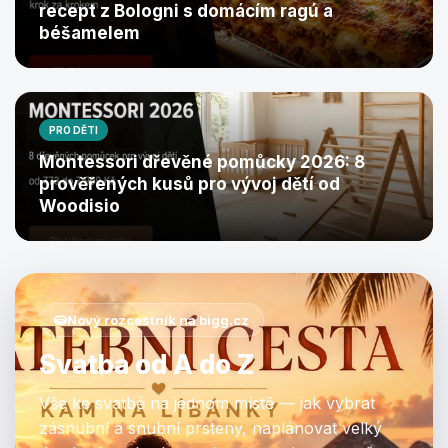
recept z Bologni s domácím ragú a
béšamelem
PRO DĚTI
Montessori dřevěné pomůcky 2026: 8
prověřených kusů pro vývoj dětí od
Woodisio
Nový rozcestník na bigg.cz
Svatba od A do Z
Vše ke svatbě na jednom místě — jak vybrat
zásnubní a snubní prsteny, naplánovat velký