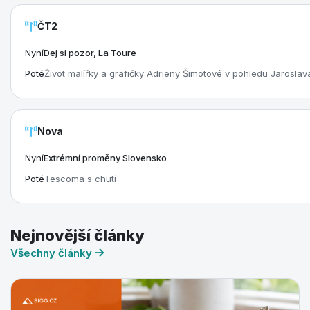
ČT2
Nyní
Dej si pozor, La Toure
Poté
Život malířky a grafičky Adrieny Šimotové v pohledu Jarosla
Nova
Nyní
Extrémní proměny Slovensko
Poté
Tescoma s chutí
Nejnovější články
Všechny články