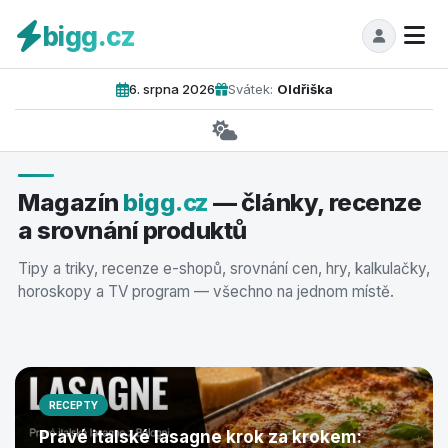
bigg.cz
6. srpna 2026
Svátek:
Oldřiška
Magazín
bigg.cz
— články, recenze
FINANCE
a srovnání produktů
Prodej nemovitosti bez realitky
2026: krok za krokem a ušetříte
Tipy a triky, recenze e-shopů, srovnání cen, hry, kalkulačky,
horoskopy a TV program — všechno na jednom místě.
statisíce
RECEPTY
Pravé italské lasagne krok za krokem: