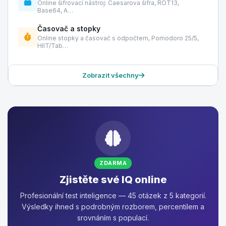
Online šifrovací nástroj: Caesarova šifra, ROT13,
Base64, A…
Časovač a stopky
Online stopky a časovač s odpočtem, Pomodoro 25/5,
HIIT/Tab…
Zobrazit všechny
ZDARMA
Zjistěte své IQ online
Profesionální test inteligence — 45 otázek z 5 kategorií.
Výsledky ihned s podrobným rozborem, percentilem a
srovnáním s populací.