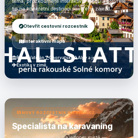
téma, prozkoumejte interaktivní mapu a otevřete
tip na konkrétní destinaci i ověřený zájezd.
Otevřít cestovní rozcestník
Interaktivní mapa
Řím & Vatikán
Chorvatsko
Alpy a jezera
Exotika v zimě
NOVÝ ROZCESTNÍK NA BIGG.CZ
Specialista na karavaning
Vše pro váš obytňák na jednom místě —