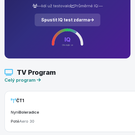
—
lidí už testovalo
Průměrné IQ:
—
Spustit IQ test zdarma
IQ
Otestujte se
TV Program
Celý program
ČT1
Nyní
Boleradice
Poté
Aero 30