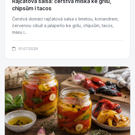
Rajčatová salsa: čerstvá miska ke grilu,
chipsům i tacos
Čerstvá domácí rajčatová salsa s limetou, koriandrem,
červenou cibulí a jalapeňo ke grilu, chipsům, tacos,
masu i...
01.07.2026