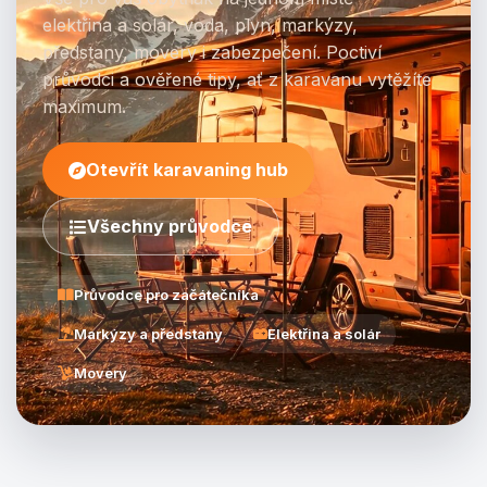
elektřina a solár, voda, plyn, markýzy,
předstany, movery i zabezpečení. Poctiví
průvodci a ověřené tipy, ať z karavanu vytěžíte
maximum.
Otevřít karavaning hub
Všechny průvodce
Průvodce pro začátečníka
Markýzy a předstany
Elektřina a solár
Movery