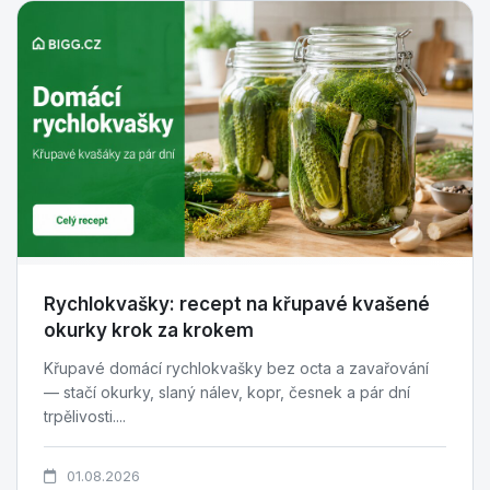
Rychlokvašky: recept na křupavé kvašené
okurky krok za krokem
Křupavé domácí rychlokvašky bez octa a zavařování
— stačí okurky, slaný nálev, kopr, česnek a pár dní
trpělivosti....
01.08.2026