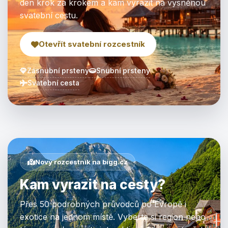
den krok za krokem a kam vyrazit na vysněnou
svatební cestu.
Otevřít svatební rozcestník
Zásnubní prsteny
Snubní prsteny
Svatební cesta
Nový rozcestník na bigg.cz
Kam vyrazit na cesty?
Přes 50 podrobných průvodců po Evropě i
exotice na jednom místě. Vyberte si region nebo