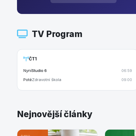
TV Program
ČT1
Nyní
Studio 6
06:59
Poté
Zdravotní škola
09:00
Nejnovější články