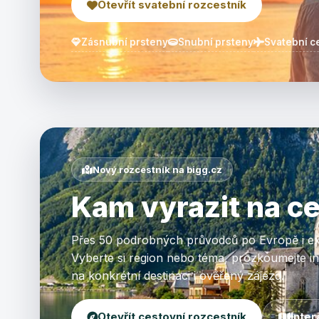
Otevřít svatební rozcestník
Zásnubní prsteny
Snubní prsteny
Svatební c
Nový rozcestník na bigg.cz
Kam vyrazit na c
Přes 50 podrobných průvodců po Evropě i ex
Vyberte si region nebo téma, prozkoumejte int
na konkrétní destinaci i ověřený zájezd.
Otevřít cestovní rozcestník
Inter