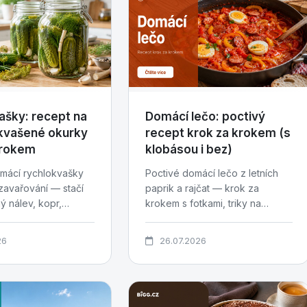
ašky: recept na
Domácí lečo: poctivý
kvašené okurky
recept krok za krokem (s
krokem
klobásou i bez)
mácí rychlokvašky
Poctivé domácí lečo z letních
zavařování — stačí
paprik a rajčat — krok za
ý nálev, kopr,
krokem s fotkami, triky na
dní trpělivosti....
hustou konzistenci, varianty s...
26
26.07.2026