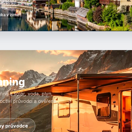
ika v zimě
aning
ina a solár, voda, plyn,
octiví průvodci a ověřené
y průvodce