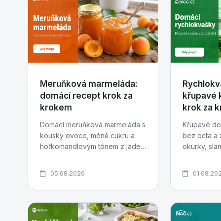
Meruňková marmeláda:
Rychlokv
domácí recept krok za
křupavé 
krokem
krok za 
Domácí meruňková marmeláda s
Křupavé do
kousky ovoce, méně cukru a
bez octa a 
hořkomandlovým tónem z jader
okurky, slan
pecek. Recept krok za krokem...
česnek a pár 
05.08.2026
01.08.20