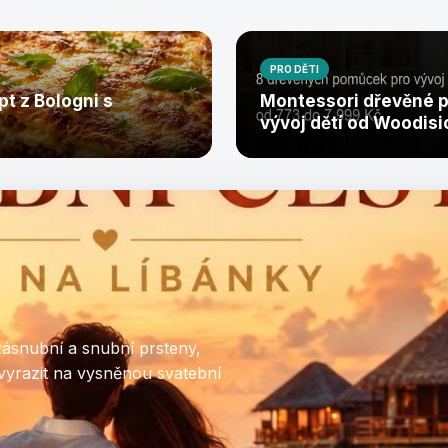
PRO DĚTI
pt z Bologni s
Montessori dřevěné 
vývoj dětí od Woodisi
zásnubní a snubní prsteny,
vyrazit na vysněnou svatební