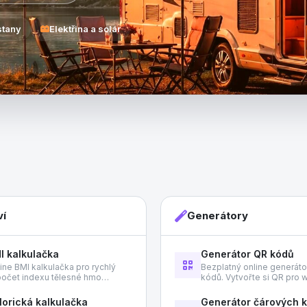
stany
Elektřina a solár
ví
Generátory
I kalkulačka
Generátor QR kódů
ine BMI kalkulačka pro rychlý
Bezplatný online generát
očet indexu tělesné hmo…
kódů. Vytvořte si QR pro
lorická kalkulačka
Generátor čárových 