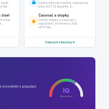
h kódů
Online šifrovací nástroj: Caesarova
de128…
šifra, ROT13, Base64, A…
 čísel
Časovač a stopky
h čísel
Online stopky a časovač s
tě…
odpočtem, Pomodoro 25/5,
HIIT/Tab…
Zobrazit všechny
a srovnáním s populací.
IQ
Otestujte se