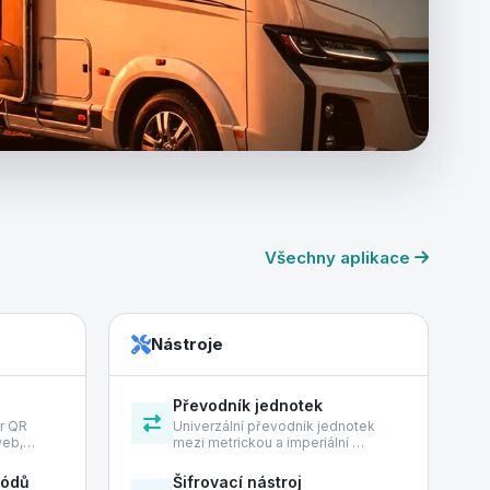
Všechny aplikace
Nástroje
Převodník jednotek
or QR
Univerzální převodník jednotek
 web,…
mezi metrickou a imperiální …
kódů
Šifrovací nástroj