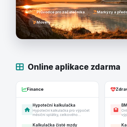
Průvodce pro začátečníka
Markýzy a před
Movery
Online aplikace zdarma
Finance
Zdra
Hypoteční kalkulačka
BM
Hypoteční kalkulačka pro výpočet
Onl
měsíční splátky, celkového…
výp
Kalkulačka čisté mzdy
Ka