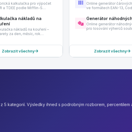
orická kalkulačka pro výpočet
Online generátor čárovýc
 a TDEE podle Mifflin-S…
ve formátech EAN-13, Co
lkulačka nákladů na
Generátor náhodných
uření
Online generátor náhodnýc
pro losování výherců sou
kulačka nákladů na kouření –
arety za den, měsíc, rok…
Zobrazit všechny
Zobrazit všechny
k z 5 kategorií. Výsledky ihned s podrobným rozborem, percentilem 