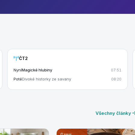
ČT2
Nyní
Magické hlubiny
07:51
Poté
Divoké historky ze savany
08:20
Všechny články