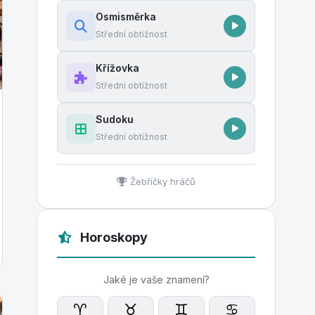
Osmisměrka
Střední obtížnost
Křížovka
Střední obtížnost
Sudoku
Střední obtížnost
Žebříčky hráčů
Horoskopy
Jaké je vaše znamení?
♈
♉
♊
♋