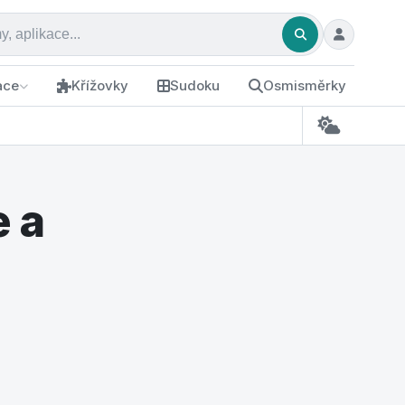
ace
Křížovky
Sudoku
Osmisměrky
 a
m a ušetříte statisíce