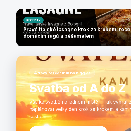
RECEPTY
Pravé italské lasagne krok za krokem: rece
domácím ragú a béšamelem
Nový rozcestník na bigg.cz
Svatba od A do Z
Vše ke svatbě na jednom místě — jak vybrat 
naplánovat velký den krok za krokem a kam 
cestu.