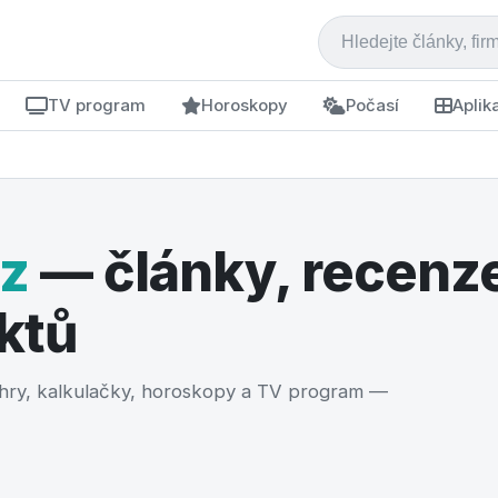
TV program
Horoskopy
Počasí
Aplik
cz
— články, recenze
ktů
, hry, kalkulačky, horoskopy a TV program —
 realitky 2026: krok za kroke