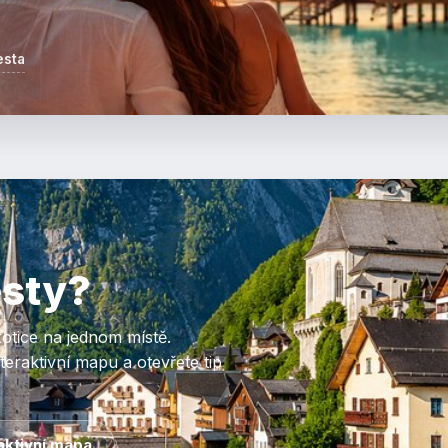
esta
esty?
otice na jednom místě.
eraktivní mapu a otevřete tip
aktivní mapa