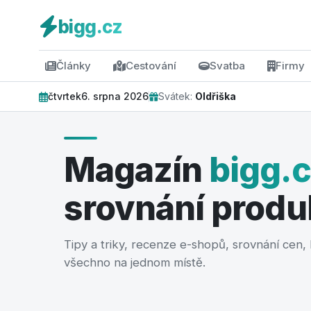
bigg.cz
Články
Cestování
Svatba
Firmy
čtvrtek
6. srpna 2026
Svátek:
Oldřiška
Magazín
bigg.
srovnání produ
FINANCE
Tipy a triky, recenze e-shopů, srovnání cen
Prodej nemovitosti bez
všechno na jednom místě.