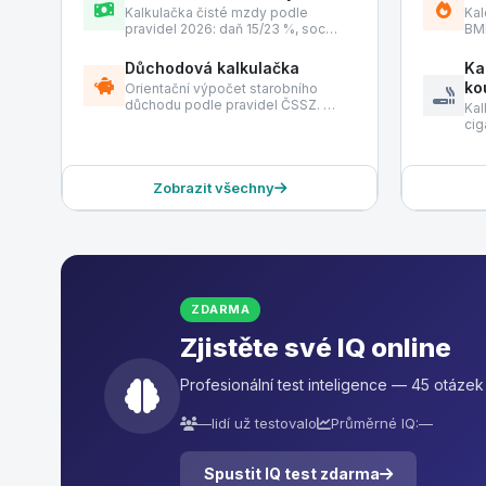
Kalkulačka čisté mzdy podle
Kal
pravidel 2026: daň 15/23 %, soc…
BMR
Důchodová kalkulačka
Ka
ko
Orientační výpočet starobního
důchodu podle pravidel ČSSZ. …
Kal
cig
Zobrazit všechny
ZDARMA
Zjistěte své IQ online
Profesionální test inteligence — 45 otáze
—
lidí už testovalo
Průměrné IQ:
—
Spustit IQ test zdarma