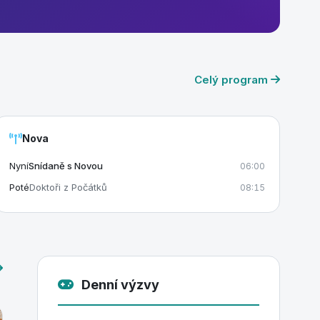
Celý program
Nova
Nyní
Snídaně s Novou
06:00
Poté
Doktoři z Počátků
08:15
Denní výzvy