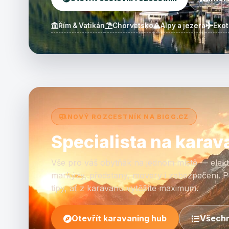
Řím & Vatikán
Chorvatsko
Alpy a jezera
Exot
NOVÝ ROZCESTNÍK NA BIGG.CZ
Specialista na karav
Vše pro váš obytňák na jednom místě — elektř
markýzy, předstany, movery i zabezpečení. P
tipy, ať z karavanu vytěžíte maximum.
Otevřít karavaning hub
Všechn