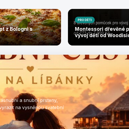
PRO DĚTI
pt z Bologni s
Montessori dřevěné 
vývoj dětí od Woodisi
zásnubní a snubní prsteny,
vyrazit na vysněnou svatební