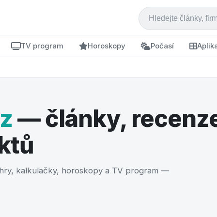
TV program
Horoskopy
Počasí
Aplik
cz
— články, recenze
ktů
, hry, kalkulačky, horoskopy a TV program —
 realitky 2026: krok za kroke