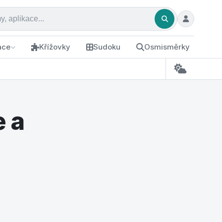
ace
Křížovky
Sudoku
Osmisměrky
 a
m a ušetříte statisíce