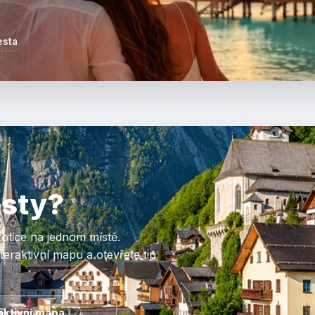
esta
esty?
otice na jednom místě.
eraktivní mapu a otevřete tip
aktivní mapa