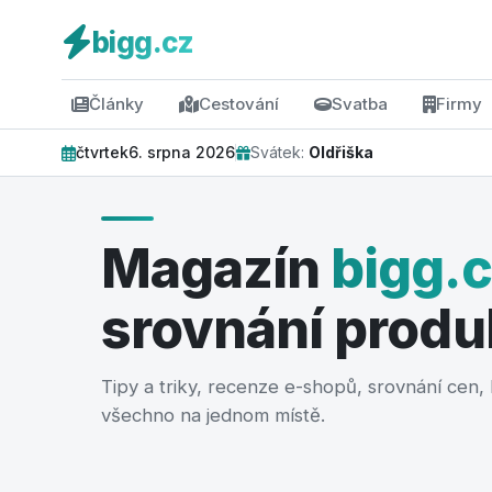
bigg.cz
Články
Cestování
Svatba
Firmy
čtvrtek
6. srpna 2026
Svátek:
Oldřiška
Magazín
bigg.
srovnání produ
FINANCE
Tipy a triky, recenze e-shopů, srovnání cen
Prodej nemovitosti bez
všechno na jednom místě.