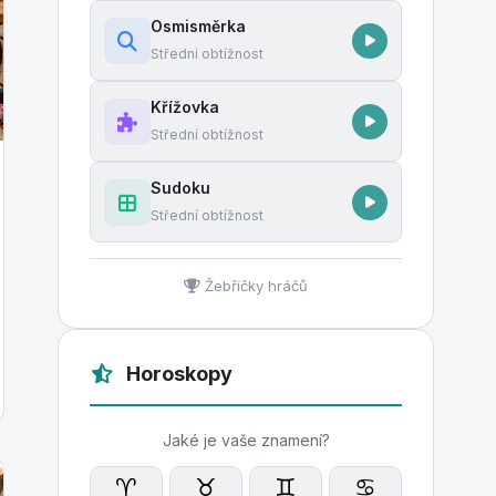
Osmisměrka
Střední obtížnost
Křížovka
Střední obtížnost
Sudoku
Střední obtížnost
Žebříčky hráčů
Horoskopy
Jaké je vaše znamení?
♈
♉
♊
♋