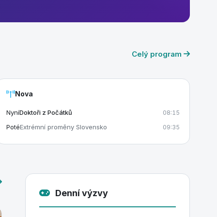
Celý program
Nova
Nyní
Doktoři z Počátků
08:15
Poté
Extrémní proměny Slovensko
09:35
Denní výzvy