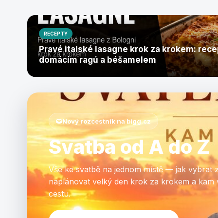
RECEPTY
Pravé italské lasagne krok za krokem: rece
domácím ragú a béšamelem
Nový rozcestník na bigg.cz
Svatba od A do Z
Vše ke svatbě na jednom místě — jak vybrat 
naplánovat velký den krok za krokem a kam 
cestu.