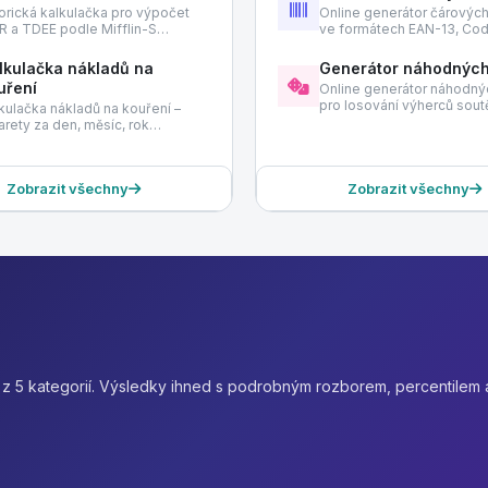
orická kalkulačka pro výpočet
Online generátor čárovýc
 a TDEE podle Mifflin-S…
ve formátech EAN-13, Co
lkulačka nákladů na
Generátor náhodných
uření
Online generátor náhodnýc
pro losování výherců sou
kulačka nákladů na kouření –
arety za den, měsíc, rok…
Zobrazit všechny
Zobrazit všechny
k z 5 kategorií. Výsledky ihned s podrobným rozborem, percentilem 