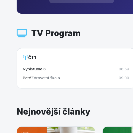
TV Program
ČT1
Nyní
Studio 6
06:59
Poté
Zdravotní škola
09:00
Nejnovější články