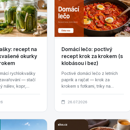
ašky: recept na
Domácí lečo: poctivý
kvašené okurky
recept krok za krokem (s
krokem
klobásou i bez)
mácí rychlokvašky
Poctivé domácí lečo z letních
zavařování — stačí
paprik a rajčat — krok za
ý nálev, kopr,
krokem s fotkami, triky na
dní trpělivosti....
hustou konzistenci, varianty s...
26
26.07.2026