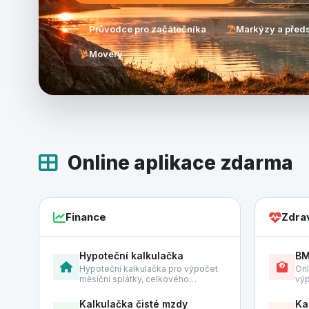
Průvodce pro začátečníka
Markýzy a před
Movery
Online aplikace zdarma
Finance
Zdra
Hypoteční kalkulačka
BM
Hypoteční kalkulačka pro výpočet
Onl
měsíční splátky, celkového…
výp
Kalkulačka čisté mzdy
Ka