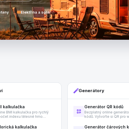
stany
Elektřina a solár
ví
Generátory
I kalkulačka
Generátor QR kódů
ine BMI kalkulačka pro rychlý
Bezplatný online generát
očet indexu tělesné hmo…
kódů. Vytvořte si QR pro
lorická kalkulačka
Generátor čárových 