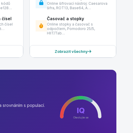
h kódů
Online šifrovací nástroj: Caesarova
de128…
šifra, ROT13, Base64, A…
 čísel
Časovač a stopky
h čísel
Online stopky a časovač s
tě…
odpočtem, Pomodoro 25/5,
HIIT/Tab…
Zobrazit všechny
a srovnáním s populací.
IQ
Otestujte se