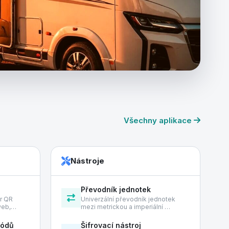
Všechny aplikace
Nástroje
Převodník jednotek
or QR
Univerzální převodník jednotek
 web,…
mezi metrickou a imperiální …
kódů
Šifrovací nástroj