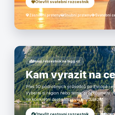
Otevřít svatební rozcestník
Zásnubní prsteny
Snubní prsteny
Svatební c
Nový rozcestník na bigg.cz
Kam vyrazit na c
Přes 50 podrobných průvodců po Evropě i ex
Vyberte si region nebo téma, prozkoumejte int
na konkrétní destinaci i ověřený zájezd.
Otevřít cestovní rozcestník
Inter