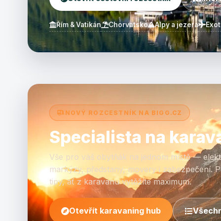
Řím & Vatikán
Chorvatsko
Alpy a jezera
Exot
NOVÝ ROZCESTNÍK NA BIGG.CZ
Specialista na karav
Vše pro váš obytňák na jednom místě — elektř
markýzy, předstany, movery i zabezpečení. P
tipy, ať z karavanu vytěžíte maximum.
Otevřít karavaning hub
Všechn