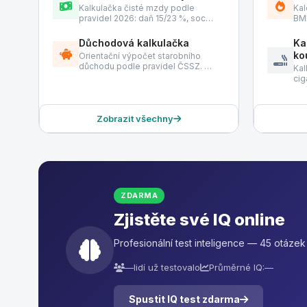
Kalkulačka čisté mzdy podle
Kal
pravidel 2026: daň 15/23 %, soc…
BMR
Důchodová kalkulačka
Ka
ko
Orientační výpočet starobního
důchodu podle pravidel ČSSZ. …
Kal
cig
Zobrazit všechny
ZDARMA
Zjistěte své IQ online
Profesionální test inteligence — 45 otáze
—
lidí už testovalo
Průměrné IQ:
—
Spustit IQ test zdarma