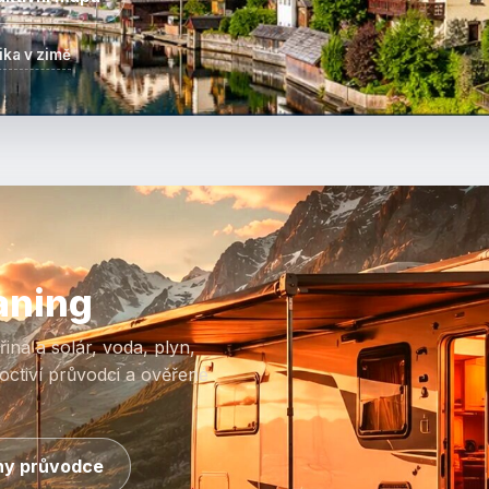
ika v zimě
aning
ina a solár, voda, plyn,
octiví průvodci a ověřené
y průvodce