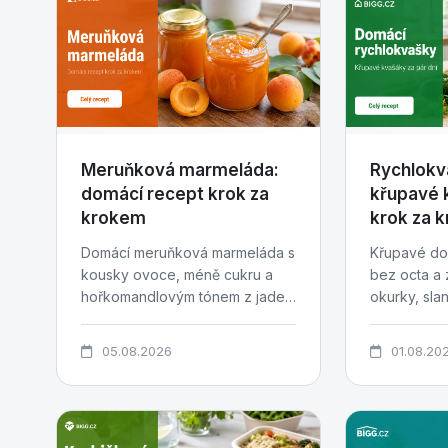
Meruňková marmeláda:
Rychlokv
domácí recept krok za
křupavé 
krokem
krok za 
Domácí meruňková marmeláda s
Křupavé do
kousky ovoce, méně cukru a
bez octa a 
hořkomandlovým tónem z jader
okurky, slan
pecek. Recept krok za krokem...
česnek a pár 
05.08.2026
01.08.20