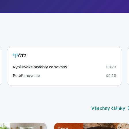
ČT2
Nyní
Divoké historky ze savany
08:20
Poté
Panovnice
09:15
Všechny články