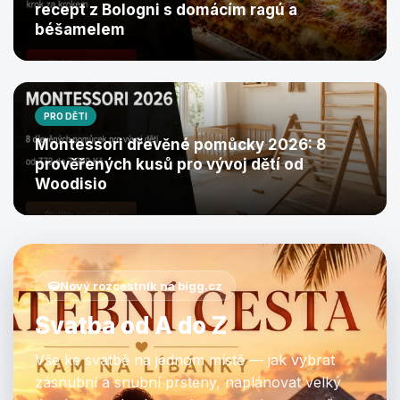
recept z Bologni s domácím ragú a
béšamelem
PRO DĚTI
Montessori dřevěné pomůcky 2026: 8
prověřených kusů pro vývoj dětí od
Woodisio
Nový rozcestník na bigg.cz
Svatba od A do Z
Vše ke svatbě na jednom místě — jak vybrat
zásnubní a snubní prsteny, naplánovat velký