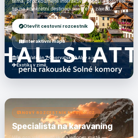
téma, prozkoumejte interaktivní mapu a otevřete
tip na konkrétní destinaci i ověřený zájezd.
Otevřít cestovní rozcestník
Interaktivní mapa
Řím & Vatikán
Chorvatsko
Alpy a jezera
Exotika v zimě
NOVÝ ROZCESTNÍK NA BIGG.CZ
Specialista na karavaning
Vše pro váš obytňák na jednom místě —