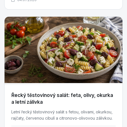
Řecký těstovinový salát: feta, olivy, okurka
a letní zálivka
Letní řecký těstovinový salát s fetou, olivami, okurkou,
rajčaty, červenou cibulí a citronovo-olivovou zálivkou.