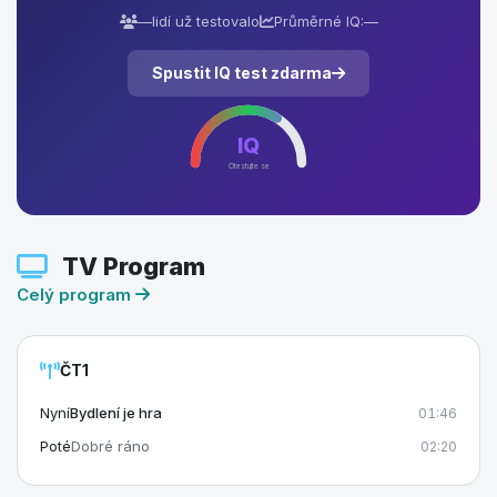
—
lidí už testovalo
Průměrné IQ:
—
Spustit IQ test zdarma
IQ
Otestujte se
TV Program
Celý program
ČT1
Nyní
Bydlení je hra
01:46
Poté
Dobré ráno
02:20