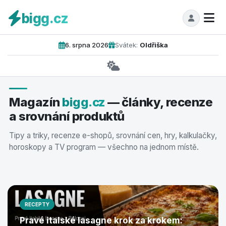
bigg.cz
6. srpna 2026
Svátek:
Oldřiška
Magazín
bigg.cz
— články, recenze
FINANCE
a srovnání produktů
Prodej nemovitosti bez realitky
2026: krok za krokem a ušetříte
Tipy a triky, recenze e-shopů, srovnání cen, hry, kalkulačky,
horoskopy a TV program — všechno na jednom místě.
statisíce
RECEPTY
Pravé italské lasagne krok za krokem: