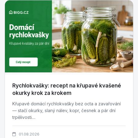
Rychlokvašky: recept na křupavé kvašené
okurky krok za krokem
Křupavé domácí rychlokvašky bez octa a zavařování
— stačí okurky, slaný nálev, kopr, česnek a pár dní
trpělivosti....
01.08.2026