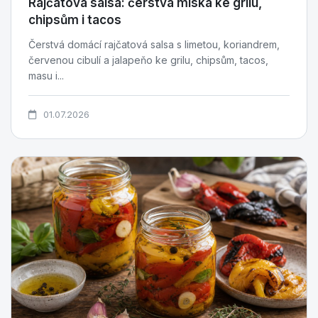
Rajčatová salsa: čerstvá miska ke grilu,
chipsům i tacos
Čerstvá domácí rajčatová salsa s limetou, koriandrem,
červenou cibulí a jalapeňo ke grilu, chipsům, tacos,
masu i...
01.07.2026