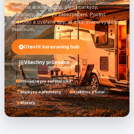
elektřina a solár, voda, plyn, markýzy,
předstany, movery i zabezpečení. Poctiví
průvodci a ověřené tipy, ať z karavanu vytěžíte
maximum.
Otevřít karavaning hub
Všechny průvodce
Průvodce pro začátečníka
Markýzy a předstany
Elektřina a solár
Movery