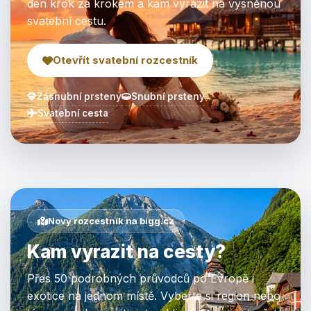
den krok za krokem a kam vyrazit na vysněnou
svatební cestu.
Otevřít svatební rozcestník
Zásnubní prsteny
Snubní prsteny
Svatební cesta
Nový rozcestník na bigg.cz
Kam vyrazit na cesty?
Přes 50 podrobných průvodců po Evropě i
exotice na jednom místě. Vyberte si region nebo