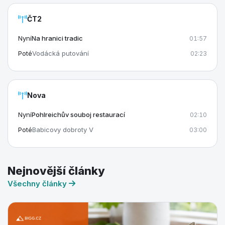
ČT2
Nyní
Na hranici tradic
01:57
Poté
Vodácká putování
02:23
Nova
Nyní
Pohlreichův souboj restaurací
02:10
Poté
Babicovy dobroty V
03:00
Nejnovější články
Všechny články